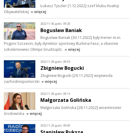
Łukasz Tyszler [1.12.2022] szef klubu Koalicji
Obywatelskiej
» więcej
2022-11-30, godz. 09:20
Bogusław Baniak
Bogusław Baniak [30.11.2022] były trener m.in.
Pogoni Szczecin, były dyrektor sportowy Burkina Faso, a obecnie
szkoleniowiec Olimpii Grudziądz.
» więcej
2022-11-29, godz. 09:03
Zbigniew Bogucki
Zbigniew Bogucki [29.11.2022] wojewoda
zachodniopomorski
» więcej
2022-11-28, godz. 09:15
Małgorzata Golińska
Małgorzata Golińska [28.11.2022] wiceminister
środowiska
» więcej
2022-11-25, godz. 09:00
Stanisław Ruksza