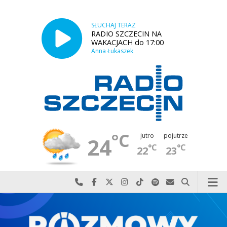
SŁUCHAJ TERAZ
RADIO SZCZECIN NA
WAKACJACH do 17:00
Anna Łukaszek
°C
jutro
pojutrze
24
°C
°C
22
23
Najlepiej po prostu do nas zadzwoń
Odwiedź nas na Facebook-u
Odwiedź nas na X
Odwiedź nas na Instagram-ie
Odwiedź nas na TikTok-u
Szukaj nas na Spotify
Wyślij do nas w
Szukaj