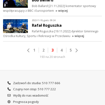
Bob Ballard [21.11.2022] komentator sportowy
współpracujący z BBC i Eurosportem
» więcej
2022-11-18, godz. 09:24
Rafał Roguszka
Rafał Roguszka [19.11.2022] dyrektor Gminnego
Ośrodka Kultury, Sportu i Rekreacji w Przecławiu
» więcej
1
2
3
4
5
193 na 20 stronach
Zadzwoń do studia: 510 777 666
Czujny non stop: 510 777 222
Wyślij do nas wiadomość
Prognoza pogody