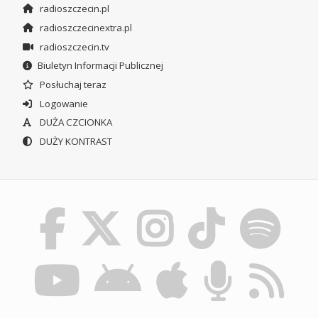
radioszczecin.pl
radioszczecinextra.pl
radioszczecin.tv
Biuletyn Informacji Publicznej
Posłuchaj teraz
Logowanie
DUŻA CZCIONKA
DUŻY KONTRAST