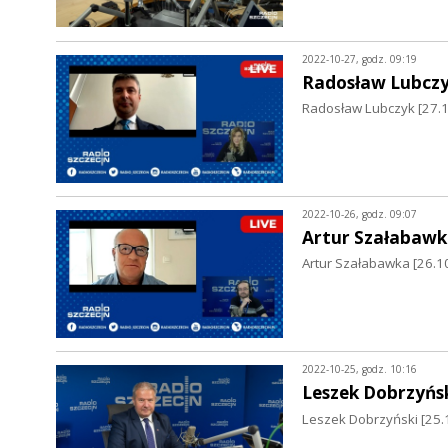
2022-10-27, godz. 09:19
Radosław Lubcz
Radosław Lubczyk [27.10
2022-10-26, godz. 09:07
Artur Szałabawk
Artur Szałabawka [26.10
2022-10-25, godz. 10:16
Leszek Dobrzyńs
Leszek Dobrzyński [25.