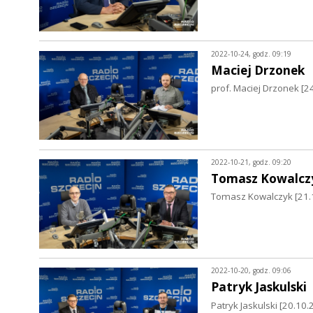
2022-10-24, godz. 09:19
Maciej Drzonek
prof. Maciej Drzonek [24
2022-10-21, godz. 09:20
Tomasz Kowalcz
Tomasz Kowalczyk [21.1
2022-10-20, godz. 09:06
Patryk Jaskulski
Patryk Jaskulski [20.10