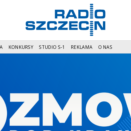
A
KONKURSY
STUDIO S-1
REKLAMA
O NAS