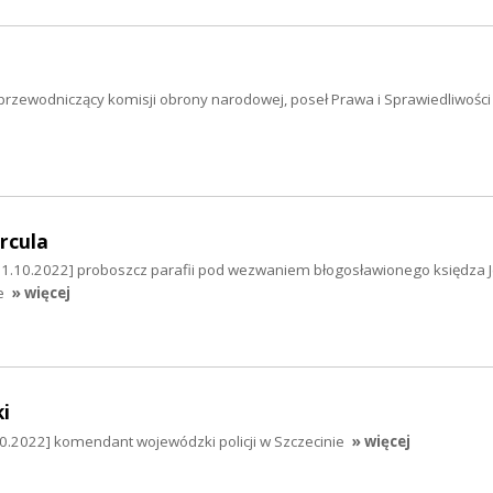
 przewodniczący komisji obrony narodowej, poseł Prawa i Sprawiedliwości
rcula
[31.10.2022] proboszcz parafii pod wezwaniem błogosławionego księdza 
e
» więcej
i
0.2022] komendant wojewódzki policji w Szczecinie
» więcej