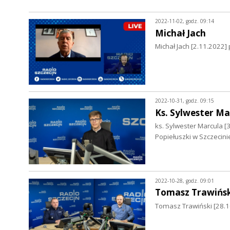
2022-11-02, godz. 09:14
Michał Jach
Michał Jach [2.11.2022]
2022-10-31, godz. 09:15
Ks. Sylwester Ma
ks. Sylwester Marcula 
Popiełuszki w Szczecini
2022-10-28, godz. 09:01
Tomasz Trawińsk
Tomasz Trawiński [28.1