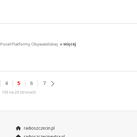
] Poseł Platformy Obywatelskiej
» więcej
4
5
6
7
193 na 20 stronach
radioszczecin.pl
radioszczecinextra.pl