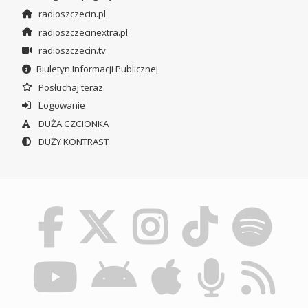
radioszczecin.pl
radioszczecinextra.pl
radioszczecin.tv
Biuletyn Informacji Publicznej
Posłuchaj teraz
Logowanie
DUŻA CZCIONKA
DUŻY KONTRAST