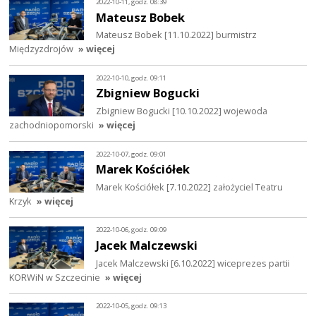
2022-10-11, godz. 08:39
Mateusz Bobek
Mateusz Bobek [11.10.2022] burmistrz
Międzyzdrojów
» więcej
2022-10-10, godz. 09:11
Zbigniew Bogucki
Zbigniew Bogucki [10.10.2022] wojewoda
zachodniopomorski
» więcej
2022-10-07, godz. 09:01
Marek Kościółek
Marek Kościółek [7.10.2022] założyciel Teatru
Krzyk
» więcej
2022-10-06, godz. 09:09
Jacek Malczewski
Jacek Malczewski [6.10.2022] wiceprezes partii
KORWiN w Szczecinie
» więcej
2022-10-05, godz. 09:13