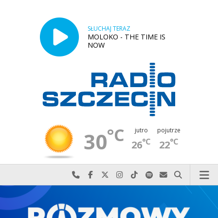
SŁUCHAJ TERAZ
MOLOKO - THE TIME IS
NOW
°C
jutro
pojutrze
30
°C
°C
26
22
Najlepiej po prostu do nas zadzwoń
Odwiedź nas na Facebook-u
Odwiedź nas na X
Odwiedź nas na Instagram-ie
Odwiedź nas na TikTok-u
Szukaj nas na Spotify
Wyślij do nas w
Szukaj