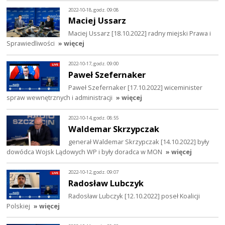
2022-10-18, godz. 09:08
Maciej Ussarz
Maciej Ussarz [18.10.2022] radny miejski Prawa i
Sprawiedliwości
» więcej
2022-10-17, godz. 09:00
Paweł Szefernaker
Paweł Szefernaker [17.10.2022] wiceminister
spraw wewnętrznych i administracji
» więcej
2022-10-14, godz. 08:55
Waldemar Skrzypczak
generał Waldemar Skrzypczak [14.10.2022] były
dowódca Wojsk Lądowych WP i były doradca w MON
» więcej
2022-10-12, godz. 09:07
Radosław Lubczyk
Radosław Lubczyk [12.10.2022] poseł Koalicji
Polskiej
» więcej