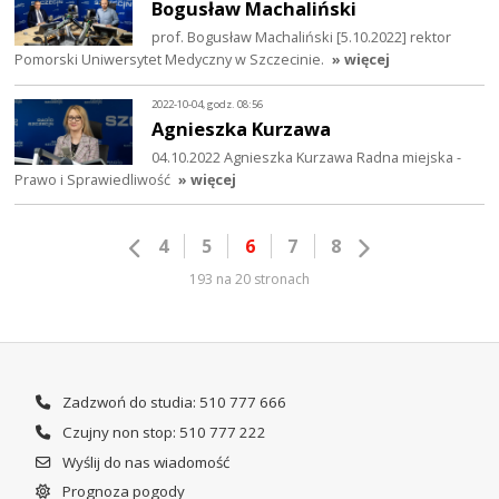
Bogusław Machaliński
prof. Bogusław Machaliński [5.10.2022] rektor
Pomorski Uniwersytet Medyczny w Szczecinie.
» więcej
2022-10-04, godz. 08:56
Agnieszka Kurzawa
04.10.2022 Agnieszka Kurzawa Radna miejska -
Prawo i Sprawiedliwość
» więcej
4
5
6
7
8
193 na 20 stronach
Zadzwoń do studia: 510 777 666
Czujny non stop: 510 777 222
Wyślij do nas wiadomość
Prognoza pogody