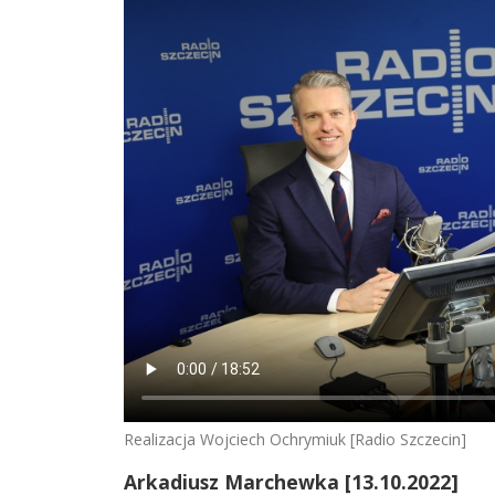
Realizacja Wojciech Ochrymiuk [Radio Szczecin]
Arkadiusz Marchewka [13.10.2022]