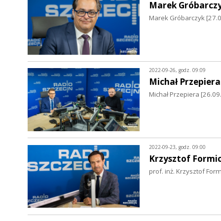
Marek Gróbarcz
Marek Gróbarczyk [27.0
2022-09-26, godz. 09:09
Michał Przepiera
Michał Przepiera [26.09
2022-09-23, godz. 09:00
Krzysztof Formic
prof. inż. Krzysztof Fo