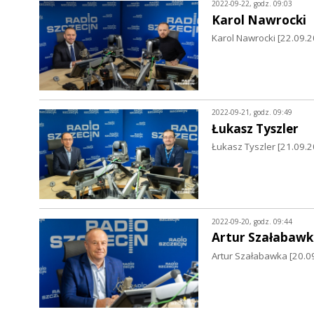
2022-09-22, godz. 09:03
Karol Nawrocki
Karol Nawrocki [22.09.
2022-09-21, godz. 09:49
Łukasz Tyszler
Łukasz Tyszler [21.09.2
2022-09-20, godz. 09:44
Artur Szałabawk
Artur Szałabawka [20.09