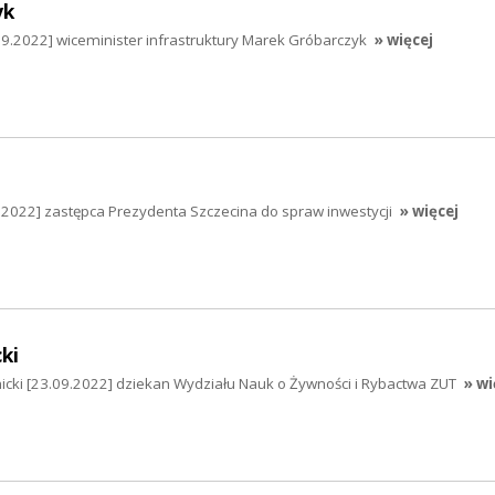
yk
9.2022] wiceminister infrastruktury Marek Gróbarczyk
» więcej
.2022] zastępca Prezydenta Szczecina do spraw inwestycji
» więcej
ki
rmicki [23.09.2022] dziekan Wydziału Nauk o Żywności i Rybactwa ZUT
» wi