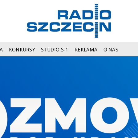
A
KONKURSY
STUDIO S-1
REKLAMA
O NAS