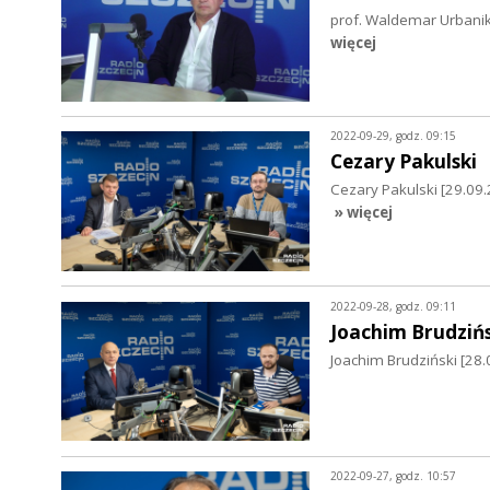
prof. Waldemar Urbanik
więcej
2022-09-29, godz. 09:15
Cezary Pakulski
Cezary Pakulski [29.0
» więcej
2022-09-28, godz. 09:11
Joachim Brudzińs
Joachim Brudziński [28.
2022-09-27, godz. 10:57