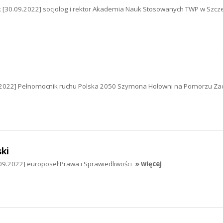
 [30.09.2022] socjolog i rektor Akademia Nauk Stosowanych TWP w Szcze
9.2022] Pełnomocnik ruchu Polska 2050 Szymona Hołowni na Pomorzu Za
ki
09.2022] europoseł Prawa i Sprawiedliwości
» więcej