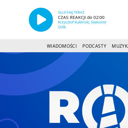
SŁUCHAJ TERAZ
CZAS REAKCJI do 02:00
Krzysztof Kukliński, Sławomir
Orlik
WIADOMOŚCI
PODCASTY
MUZYK