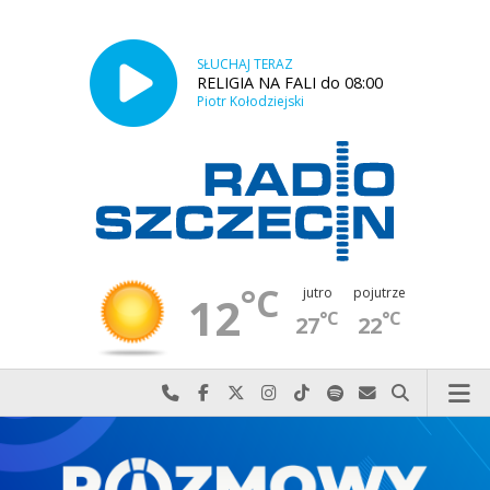
SŁUCHAJ TERAZ
RELIGIA NA FALI do 08:00
Piotr Kołodziejski
°C
jutro
pojutrze
12
°C
°C
27
22
Najlepiej po prostu do nas zadzwoń
Odwiedź nas na Facebook-u
Odwiedź nas na X
Odwiedź nas na Instagram-ie
Odwiedź nas na TikTok-u
Szukaj nas na Spotify
Wyślij do nas w
Szukaj