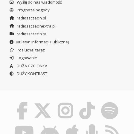
Wyślij do nas wiadomość
Prognoza pogody
radioszczecin.pl
radioszczecinextra.pl
radioszczecin.tv
Biuletyn Informacji Publicznej
Posłuchaj teraz
Logowanie
DUŻA CZCIONKA
DUŻY KONTRAST