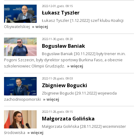
2022-12-01, godz. 09:15
Łukasz Tyszler
Łukasz Tyszler [1.12.2022] szef klubu Koalicji
Obywatelskiej
» więcej
2022-11-30, godz. 09:20
Bogusław Baniak
Bogusław Baniak [30.11.2022] były trener m.in.
Pogoni Szczecin, były dyrektor sportowy Burkina Faso, a obecnie
szkoleniowiec Olimpii Grudziądz.
» więcej
2022-11-29, godz. 09:03
Zbigniew Bogucki
Zbigniew Bogucki [29.11.2022] wojewoda
zachodniopomorski
» więcej
2022-11-28, godz. 09:15
Małgorzata Golińska
Małgorzata Golińska [28.11.2022] wiceminister
środowiska
» więcej