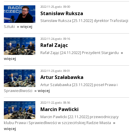
2022-11-25, godz. 09:00
Stanisław Ruksza
Stanisław Ruksza [25.11.2022] dyrektor Trafostacji
Sztuki
» więcej
2022-11-24, godz. 09:16
Rafał Zając
Rafał Zając [24.11.2022] Prezydent Stargardu
»
więcej
2022-11-23, godz. 09:01
Artur Szałabawka
Artur Szałabawka [23.11.2022] poseł Prawa i
Sprawiedliwości
» więcej
2022-11-22, godz. 08:56
Marcin Pawlicki
Marcin Pawlicki [22.11.2022] przewodniczący
klubu Prawa i Sprawiedliwości w szczecińskiej Radzie Miasta
»
więcej