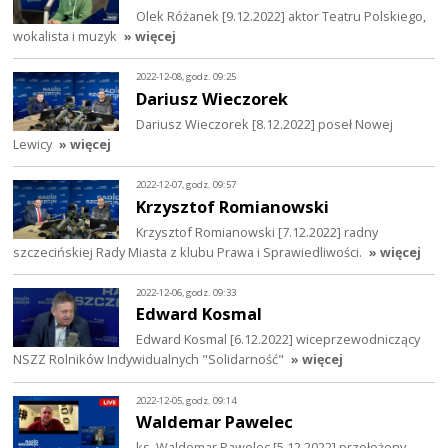
Olek Różanek [9.12.2022] aktor Teatru Polskiego,
wokalista i muzyk
» więcej
2022-12-08, godz. 09:25
Dariusz Wieczorek
Dariusz Wieczorek [8.12.2022] poseł Nowej
Lewicy
» więcej
2022-12-07, godz. 09:57
Krzysztof Romianowski
Krzysztof Romianowski [7.12.2022] radny
szczecińskiej Rady Miasta z klubu Prawa i Sprawiedliwości.
» więcej
2022-12-06, godz. 09:33
Edward Kosmal
Edward Kosmal [6.12.2022] wiceprzewodniczący
NSZZ Rolników Indywidualnych "Solidarność"
» więcej
2022-12-05, godz. 09:14
Waldemar Pawelec
ks. Waldemar Pawelec [5.12.2022] przełożony