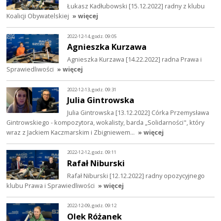
Łukasz Kadłubowski [15.12.2022] radny z klubu
Koalicji Obywatelskiej
» więcej
2022-12-14, godz. 09:05
Agnieszka Kurzawa
Agnieszka Kurzawa [14.22.2022] radna Prawa i
Sprawiedliwości
» więcej
2022-12-13, godz. 09:31
Julia Gintrowska
Julia Gintrowska [13.12.2022] Córka Przemysława
Gintrowskiego - kompozytora, wokalisty, barda „Solidarności", który
wraz z Jackiem Kaczmarskim i Zbigniewem…
» więcej
2022-12-12, godz. 09:11
Rafał Niburski
Rafał Niburski [12.12.2022] radny opozycyjnego
klubu Prawa i Sprawiedliwości
» więcej
2022-12-09, godz. 09:12
Olek Różanek