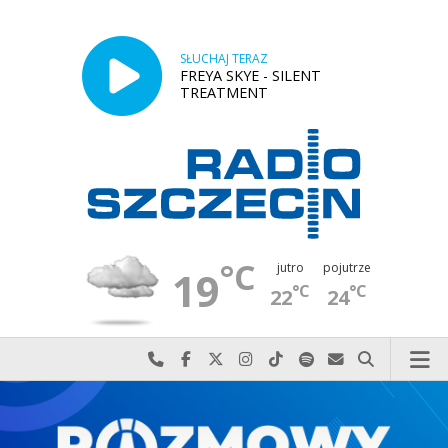
SŁUCHAJ TERAZ
FREYA SKYE - SILENT
TREATMENT
°C
jutro
pojutrze
19
°C
°C
22
24
Najlepiej po prostu do nas zadzwoń
Odwiedź nas na Facebook-u
Odwiedź nas na X
Odwiedź nas na Instagram-ie
Odwiedź nas na TikTok-u
Szukaj nas na Spotify
Wyślij do nas w
Szukaj