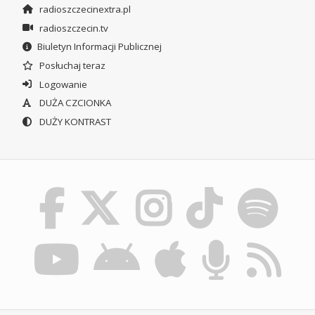
radioszczecinextra.pl
radioszczecin.tv
Biuletyn Informacji Publicznej
Posłuchaj teraz
Logowanie
DUŻA CZCIONKA
DUŻY KONTRAST