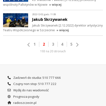
wspólnoty Pallotynów w Kijowie
» więcej
2022-12-02, godz. 11:08
Jakub Skrzywanek
Jakub Skrzywanek [2.12.2022] dyrektor artystyczny
Teatru Współczesnego w Szczecinie
» więcej
1
2
3
4
5
193 na 20 stronach
Zadzwoń do studia: 510 777 666
Czujny non stop: 510 777 222
Wyślij do nas wiadomość
Prognoza pogody
radioszczecin.pl