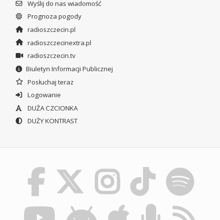
Wyślij do nas wiadomość
Prognoza pogody
radioszczecin.pl
radioszczecinextra.pl
radioszczecin.tv
Biuletyn Informacji Publicznej
Posłuchaj teraz
Logowanie
DUŻA CZCIONKA
DUŻY KONTRAST