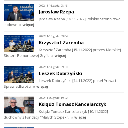
2022-11-16, godz. 08:46
Jarosław Rzepa
Jarosław Rzepa [16.11.2022] Polskie Stronnictwo
Ludowe
» więcej
2022-11-15, godz. 09:04
Krzysztof Zaremba
Krzysztof Zaremba [15.11.2022] prezes Morskiej
Stoczni Remontowej Gryfia
» więcej
2022-11-14, godz. 09:50
Leszek Dobrzyński
Leszek Dobrzyński [14.11.2022] poseł Prawa i
Sprawiedliwości
» więcej
2022-11-09, godz. 19:22
Ksiądz Tomasz Kancelarczyk
Ksiądz Tomasz Kancelarczyk [10.11.2022]
duchowny z Fundacji "Małych Stópek".
» więcej