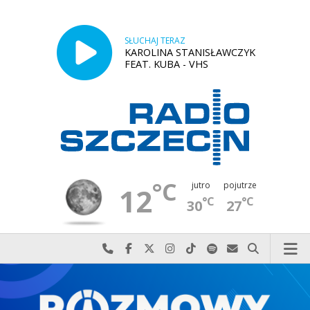
SŁUCHAJ TERAZ
KAROLINA STANISŁAWCZYK
FEAT. KUBA - VHS
°C
jutro
pojutrze
12
°C
°C
30
27
Najlepiej po prostu do nas zadzwoń
Odwiedź nas na Facebook-u
Odwiedź nas na X
Odwiedź nas na Instagram-ie
Odwiedź nas na TikTok-u
Szukaj nas na Spotify
Wyślij do nas w
Szukaj