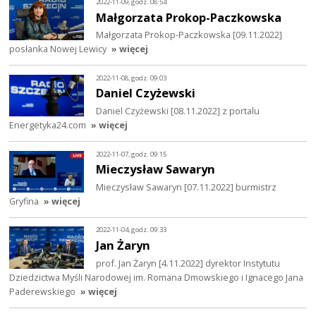
2022-11-09, godz. 08:54
Małgorzata Prokop-Paczkowska
Małgorzata Prokop-Paczkowska [09.11.2022]
posłanka Nowej Lewicy
» więcej
2022-11-08, godz. 09:03
Daniel Czyżewski
Daniel Czyżewski [08.11.2022] z portalu
Energetyka24.com
» więcej
2022-11-07, godz. 09:15
Mieczysław Sawaryn
Mieczysław Sawaryn [07.11.2022] burmistrz
Gryfina
» więcej
2022-11-04, godz. 09:33
Jan Żaryn
prof. Jan Żaryn [4.11.2022] dyrektor Instytutu
Dziedzictwa Myśli Narodowej im. Romana Dmowskiego i Ignacego Jana
Paderewskiego
» więcej