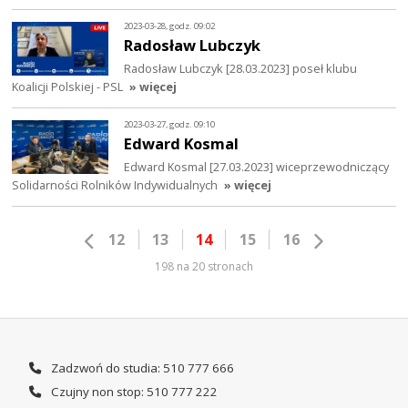
2023-03-28, godz. 09:02
Radosław Lubczyk
Radosław Lubczyk [28.03.2023] poseł klubu
Koalicji Polskiej - PSL
» więcej
2023-03-27, godz. 09:10
Edward Kosmal
Edward Kosmal [27.03.2023] wiceprzewodniczący
Solidarności Rolników Indywidualnych
» więcej
12
13
14
15
16
198 na 20 stronach
Zadzwoń do studia: 510 777 666
Czujny non stop: 510 777 222