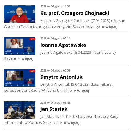
2023-04-07, godz. 10:02
Ks. prof. Grzegorz Chojnacki
Ks. prof. Grzegorz Chojnacki [7.04.2023] dziekan
Wydziału Teologicznego Uniwersytetu Szczecińskiego
» więcej
2023-04-06, godz. 09:10
Joanna Agatowska
Joanna Agatowska [6.04.2023] radna Lewicy
Razem
» więcej
2023-04-05, godz. 09:03
Dmytro Antoniuk
Dmytro Antoniuk [5.04.2023] dziennikarz,
korespondent Radia Wnet na Ukrainie
» więcej
2023-04-04, godz. 08:43
Jan Stasiak
Jan Stasiak [4.04.2023] przewodniczący Rady
Interesantów Portu w Szczecinie
» więcej