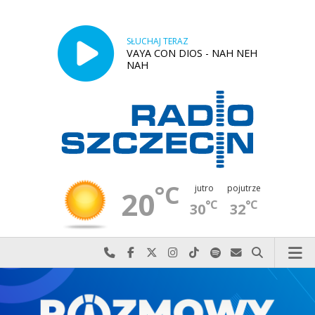
SŁUCHAJ TERAZ
VAYA CON DIOS - NAH NEH
NAH
°C
jutro
pojutrze
20
°C
°C
30
32
Najlepiej po prostu do nas zadzwoń
Odwiedź nas na Facebook-u
Odwiedź nas na X
Odwiedź nas na Instagram-ie
Odwiedź nas na TikTok-u
Szukaj nas na Spotify
Wyślij do nas w
Szukaj