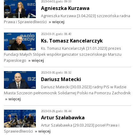
2023-04-03, godz. 09:33
Agnieszka Kurzawa
Agnieszka Kurzawa [3.04.2023] szczecińska radna
Prawa i Sprawiedliwości
» więcej
2023-03-31, godz. 08:40
Ks. Tomasz Kancelarczyk
Ks. Tomasz Kancelarczyk [31.01.2023] prezes
Fundacji Małych Stópek współorganizator szczecińskiego Marszu
Papieskiego
» więcej
2023-03-30, godz. 08:32
Dariusz Matecki
Dariusz Matecki [30.03.2023] radny PiS w Radzie
Miasta Szczecin pełnomocnik Solidarnej Polski na Pomorzu Zachodnik
» więcej
2023-03-29, godz. 08:44
Artur Szałabawka
Artur Szałabawka [29.03.2023] poseł Prawa i
Sprawiedliwości
» więcej