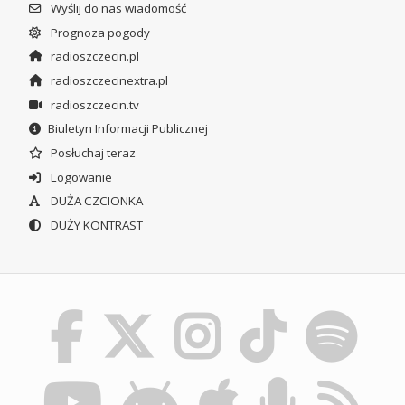
Wyślij do nas wiadomość
Prognoza pogody
radioszczecin.pl
radioszczecinextra.pl
radioszczecin.tv
Biuletyn Informacji Publicznej
Posłuchaj teraz
Logowanie
DUŻA CZCIONKA
DUŻY KONTRAST