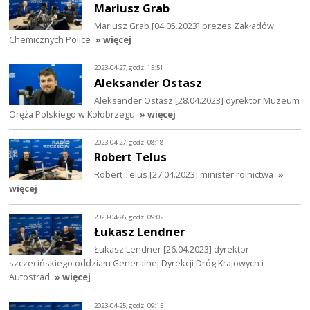
Mariusz Grab
Mariusz Grab [04.05.2023] prezes Zakładów
Chemicznych Police
» więcej
2023-04-27, godz. 15:51
Aleksander Ostasz
Aleksander Ostasz [28.04.2023] dyrektor Muzeum
Oręża Polskiego w Kołobrzegu
» więcej
2023-04-27, godz. 08:18
Robert Telus
Robert Telus [27.04.2023] minister rolnictwa
»
więcej
2023-04-26, godz. 09:02
Łukasz Lendner
Łukasz Lendner [26.04.2023] dyrektor
szczecińskiego oddziału Generalnej Dyrekcji Dróg Krajowych i
Autostrad
» więcej
2023-04-25, godz. 09:15