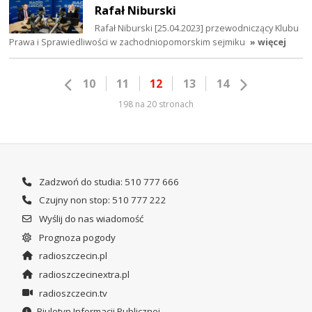
Rafał Niburski
Rafał Niburski [25.04.2023] przewodniczący Klubu
Prawa i Sprawiedliwości w zachodniopomorskim sejmiku
» więcej
10
11
12
13
14
198 na 20 stronach
Zadzwoń do studia: 510 777 666
Czujny non stop: 510 777 222
Wyślij do nas wiadomość
Prognoza pogody
radioszczecin.pl
radioszczecinextra.pl
radioszczecin.tv
Biuletyn Informacji Publicznej