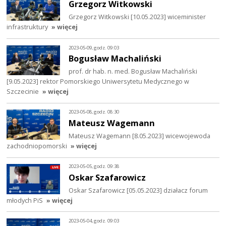
Grzegorz Witkowski
Grzegorz Witkowski [10.05.2023] wiceminister
infrastruktury
» więcej
2023-05-09, godz. 09:03
Bogusław Machaliński
prof. dr hab. n. med. Bogusław Machaliński
[9.05.2023] rektor Pomorskiego Uniwersytetu Medycznego w
Szczecinie
» więcej
2023-05-08, godz. 08:30
Mateusz Wagemann
Mateusz Wagemann [8.05.2023] wicewojewoda
zachodniopomorski
» więcej
2023-05-05, godz. 09:38
Oskar Szafarowicz
Oskar Szafarowicz [05.05.2023] działacz forum
młodych PiS
» więcej
2023-05-04, godz. 09:03