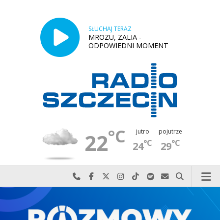
SŁUCHAJ TERAZ
MROZU, ZALIA -
ODPOWIEDNI MOMENT
°C
jutro
pojutrze
22
°C
°C
24
29
Najlepiej po prostu do nas zadzwoń
Odwiedź nas na Facebook-u
Odwiedź nas na X
Odwiedź nas na Instagram-ie
Odwiedź nas na TikTok-u
Szukaj nas na Spotify
Wyślij do nas w
Szukaj