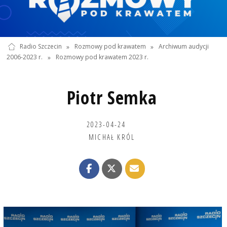
Radio Szczecin
»
Rozmowy pod krawatem
»
Archiwum audycji
2006-2023 r.
»
Rozmowy pod krawatem 2023 r.
Piotr Semka
2023-04-24
MICHAŁ KRÓL