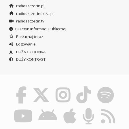
radioszczecin.pl
radioszczecinextra.pl
radioszczecin.tv
Biuletyn Informacji Publicznej
Posłuchaj teraz
Logowanie
DUŻA CZCIONKA
DUŻY KONTRAST