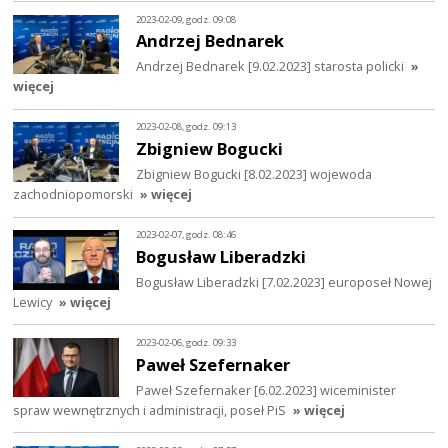
2023-02-09, godz. 09:08
Andrzej Bednarek
Andrzej Bednarek [9.02.2023] starosta policki
»
więcej
2023-02-08, godz. 09:13
Zbigniew Bogucki
Zbigniew Bogucki [8.02.2023] wojewoda
zachodniopomorski
» więcej
2023-02-07, godz. 08:46
Bogusław Liberadzki
Bogusław Liberadzki [7.02.2023] europoseł Nowej
Lewicy
» więcej
2023-02-06, godz. 09:33
Paweł Szefernaker
Paweł Szefernaker [6.02.2023] wiceminister
spraw wewnętrznych i administracji, poseł PiS
» więcej