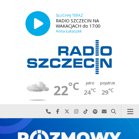
SŁUCHAJ TERAZ
RADIO SZCZECIN NA
WAKACJACH do 17:00
Anna Łukaszek
°C
jutro
pojutrze
22
°C
°C
24
29
Najlepiej po prostu do nas zadzwoń
Odwiedź nas na Facebook-u
Odwiedź nas na X
Odwiedź nas na Instagram-ie
Odwiedź nas na TikTok-u
Szukaj nas na Spotify
Wyślij do nas w
Szukaj