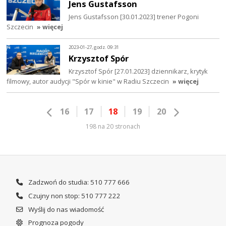
Jens Gustafsson
Jens Gustafsson [30.01.2023] trener Pogoni
Szczecin
» więcej
2023-01-27, godz. 09:31
Krzysztof Spór
Krzysztof Spór [27.01.2023] dziennikarz, krytyk
filmowy, autor audycji "Spór w kinie" w Radiu Szczecin
» więcej
16
17
18
19
20
198 na 20 stronach
Zadzwoń do studia: 510 777 666
Czujny non stop: 510 777 222
Wyślij do nas wiadomość
Prognoza pogody