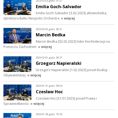
2023-02-03, godz. 07:57
Emilia Goch-Salvador
Emilia Goch-Salvador [3.02.2023] altowiolistka,
dyrektora Baltic Neopolis Orchestra
» więcej
2023-02-02, godz. 08:51
Marcin Bedka
Marcin Bedka [02.02.2023] lider Konfederacji na
Pomorzu Zachodnim
» więcej
2023-02-01, godz. 09:21
Grzegorz Napieralski
Grzegorz Napieralski [1.02.2023] poseł Koalicji
Obywatelskiej
» więcej
2023-01-31, godz. 09:04
Czesław Hoc
Czesław Hoc [31.01.2023] poseł Prawa i
Sprawiedliwości
» więcej
2023-01-29, godz. 18:33