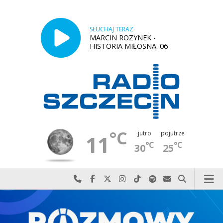
SŁUCHAJ TERAZ
MARCIN ROZYNEK -
HISTORIA MIŁOSNA '06
°C
jutro
pojutrze
11
°C
°C
30
25
Najlepiej po prostu do nas zadzwoń
Odwiedź nas na Facebook-u
Odwiedź nas na X
Odwiedź nas na Instagram-ie
Odwiedź nas na TikTok-u
Szukaj nas na Spotify
Wyślij do nas w
Szukaj