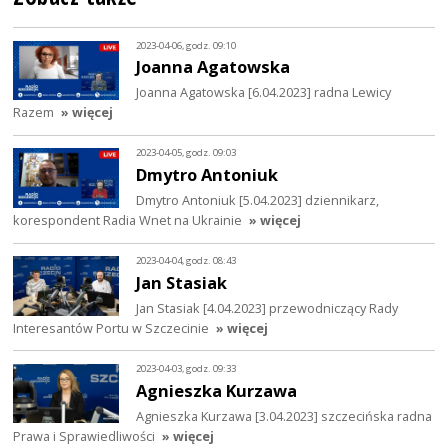
2023-04-06, godz. 09:10
Joanna Agatowska
Joanna Agatowska [6.04.2023] radna Lewicy
Razem
» więcej
2023-04-05, godz. 09:03
Dmytro Antoniuk
Dmytro Antoniuk [5.04.2023] dziennikarz,
korespondent Radia Wnet na Ukrainie
» więcej
2023-04-04, godz. 08:43
Jan Stasiak
Jan Stasiak [4.04.2023] przewodniczący Rady
Interesantów Portu w Szczecinie
» więcej
2023-04-03, godz. 09:33
Agnieszka Kurzawa
Agnieszka Kurzawa [3.04.2023] szczecińska radna
Prawa i Sprawiedliwości
» więcej