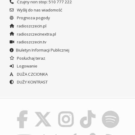
Czujny non stop: 510 777 222
Wyślij do nas wiadomość
Prognoza pogody
radioszczecin.pl
radioszczecinextra.pl
radioszczecin.tv
Biuletyn Informacji Publicznej
Posłuchaj teraz
Logowanie
DUŻA CZCIONKA
DUŻY KONTRAST