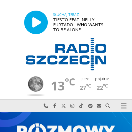
SŁUCHAJ TERAZ
TIESTO FEAT. NELLY
FURTADO - WHO WANTS
TO BE ALONE
°C
jutro
pojutrze
13
°C
°C
27
22
Najlepiej po prostu do nas zadzwoń
Odwiedź nas na Facebook-u
Odwiedź nas na X
Odwiedź nas na Instagram-ie
Odwiedź nas na TikTok-u
Szukaj nas na Spotify
Wyślij do nas w
Szukaj