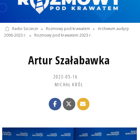
Radio Szczecin
»
Rozmowy pod krawatem
»
Archiwum audycji
2006-2023 r.
»
Rozmowy pod krawatem 2023 r.
Artur Szałabawka
2023-05-16
MICHAŁ KRÓL