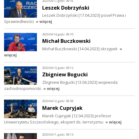
2023-04-17, godz. 09:16
Leszek Dobrzyński
Leszek Dobrzyński [17.04.2023] poseł Prawa i
Sprawiedliwości
» więcej
2023-04-14, godz. 08:10
Michał Buczkowski
Michał Buczkowski [14.04.2023] skrzypek
»
więcej
2023-04-13, godz. 09:12
Zbigniew Bogucki
Zbigniew Bogucki [13.04.2023] wojewoda
zachodniopomorski
» więcej
2023-04-12, godz. 08:59
Marek Cupryjak
Marek Cupryjak [12.04.2023] profesor
Uniwersytetu Szczecińskiego, ekspert ds. terroryzmu
» więcej
2023-04-11, godz. 09:13