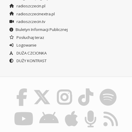
radioszczecin.pl
radioszczecinextra.pl
radioszczecin.tv
Biuletyn Informacji Publicznej
Posłuchaj teraz
Logowanie
DUŻA CZCIONKA
DUŻY KONTRAST