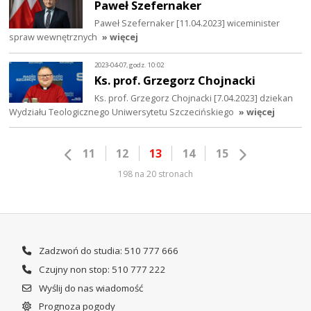
Paweł Szefernaker
Paweł Szefernaker [11.04.2023] wiceminister
spraw wewnętrznych
» więcej
2023-04-07, godz. 10:02
Ks. prof. Grzegorz Chojnacki
Ks. prof. Grzegorz Chojnacki [7.04.2023] dziekan
Wydziału Teologicznego Uniwersytetu Szczecińskiego
» więcej
11
12
13
14
15
198 na 20 stronach
Zadzwoń do studia: 510 777 666
Czujny non stop: 510 777 222
Wyślij do nas wiadomość
Prognoza pogody