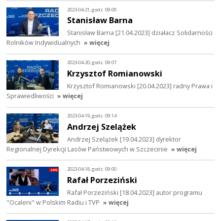
2023-04-21, godz. 09:00
Stanisław Barna
Stanisław Barna [21.04.2023] działacz Solidarności
Rolników Indywidualnych
» więcej
2023-04-20, godz. 09:07
Krzysztof Romianowski
Krzysztof Romianowski [20.04.2023] radny Prawa i
Sprawiedliwości
» więcej
2023-04-19, godz. 09:14
Andrzej Szelążek
Andrzej Szelążek [19.04.2023] dyrektor
Regionalnej Dyrekcji Lasów Państwowych w Szczecinie
» więcej
2023-04-18, godz. 09:00
Rafał Porzeziński
Rafał Porzeziński [18.04.2023] autor programu
"Ocaleni" w Polskim Radiu i TVP
» więcej