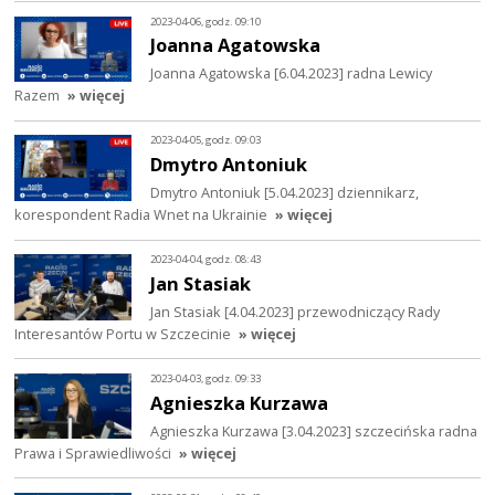
2023-04-06, godz. 09:10
Joanna Agatowska
Joanna Agatowska [6.04.2023] radna Lewicy
Razem
» więcej
2023-04-05, godz. 09:03
Dmytro Antoniuk
Dmytro Antoniuk [5.04.2023] dziennikarz,
korespondent Radia Wnet na Ukrainie
» więcej
2023-04-04, godz. 08:43
Jan Stasiak
Jan Stasiak [4.04.2023] przewodniczący Rady
Interesantów Portu w Szczecinie
» więcej
2023-04-03, godz. 09:33
Agnieszka Kurzawa
Agnieszka Kurzawa [3.04.2023] szczecińska radna
Prawa i Sprawiedliwości
» więcej