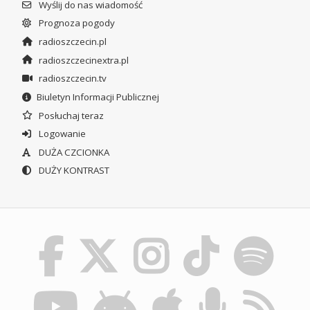
Wyślij do nas wiadomość
Prognoza pogody
radioszczecin.pl
radioszczecinextra.pl
radioszczecin.tv
Biuletyn Informacji Publicznej
Posłuchaj teraz
Logowanie
DUŻA CZCIONKA
DUŻY KONTRAST