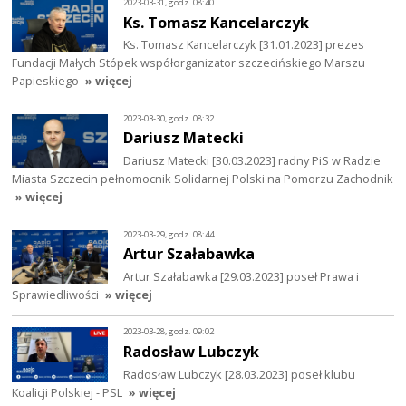
2023-03-31, godz. 08:40
Ks. Tomasz Kancelarczyk
Ks. Tomasz Kancelarczyk [31.01.2023] prezes
Fundacji Małych Stópek współorganizator szczecińskiego Marszu
Papieskiego
» więcej
2023-03-30, godz. 08:32
Dariusz Matecki
Dariusz Matecki [30.03.2023] radny PiS w Radzie
Miasta Szczecin pełnomocnik Solidarnej Polski na Pomorzu Zachodnik
» więcej
2023-03-29, godz. 08:44
Artur Szałabawka
Artur Szałabawka [29.03.2023] poseł Prawa i
Sprawiedliwości
» więcej
2023-03-28, godz. 09:02
Radosław Lubczyk
Radosław Lubczyk [28.03.2023] poseł klubu
Koalicji Polskiej - PSL
» więcej