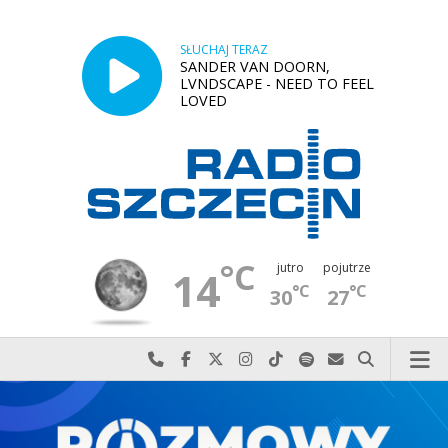
SŁUCHAJ TERAZ
SANDER VAN DOORN,
LVNDSCAPE - NEED TO FEEL
LOVED
°C
jutro
pojutrze
14
°C
°C
30
27
Najlepiej po prostu do nas zadzwoń
Odwiedź nas na Facebook-u
Odwiedź nas na X
Odwiedź nas na Instagram-ie
Odwiedź nas na TikTok-u
Szukaj nas na Spotify
Wyślij do nas w
Szukaj