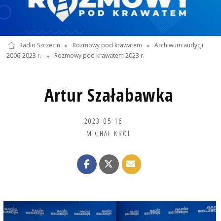
Radio Szczecin
»
Rozmowy pod krawatem
»
Archiwum audycji
2006-2023 r.
»
Rozmowy pod krawatem 2023 r.
Artur Szałabawka
2023-05-16
MICHAŁ KRÓL