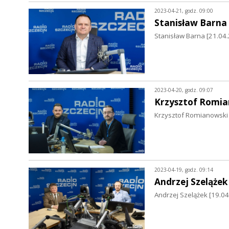
2023-04-21, godz. 09:00
Stanisław Barna
Stanisław Barna [21.04.
2023-04-20, godz. 09:07
Krzysztof Romia
Krzysztof Romianowski 
2023-04-19, godz. 09:14
Andrzej Szelążek
Andrzej Szelążek [19.0