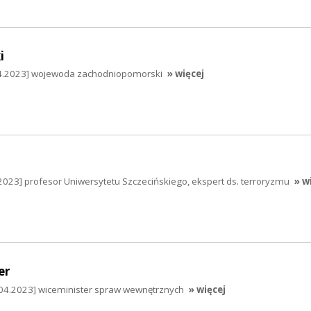
i
04.2023] wojewoda zachodniopomorski
» więcej
2023] profesor Uniwersytetu Szczecińskiego, ekspert ds. terroryzmu
» w
er
04.2023] wiceminister spraw wewnętrznych
» więcej