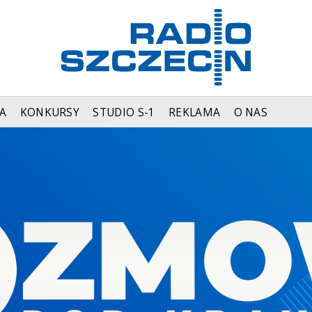
A
KONKURSY
STUDIO S-1
REKLAMA
O NAS