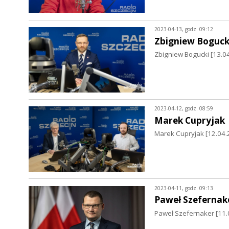
2023-04-13, godz. 09:12
Zbigniew Boguck
Zbigniew Bogucki [13.
2023-04-12, godz. 08:59
Marek Cupryjak
Marek Cupryjak [12.04.
2023-04-11, godz. 09:13
Paweł Szefernak
Paweł Szefernaker [11.