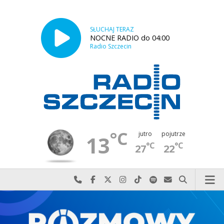
SŁUCHAJ TERAZ
NOCNE RADIO do 04:00
Radio Szczecin
°C
jutro
pojutrze
13
°C
°C
27
22
Najlepiej po prostu do nas zadzwoń
Odwiedź nas na Facebook-u
Odwiedź nas na X
Odwiedź nas na Instagram-ie
Odwiedź nas na TikTok-u
Szukaj nas na Spotify
Wyślij do nas w
Szukaj