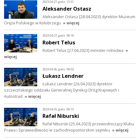
2023-04-27, godz. 15:51
Aleksander Ostasz
Aleksander Ostasz [28.04.2023] dyrektor Muzeum
Oręża Polskiego w Kołobrzegu
» więcej
2023-04-27, godz. 08:18
Robert Telus
Robert Telus [27.04.2023] minister rolnictwa
»
więcej
2023-04-26, godz. 09:02
Łukasz Lendner
Łukasz Lendner [26.04.2023] dyrektor
szczecińskiego oddziału Generalnej Dyrekcji Dróg Krajowych i
Autostrad
» więcej
2023-04-25, godz. 09:15
Rafał Niburski
Rafał Niburski [25.04.2023] przewodniczący Klubu
Prawa i Sprawiedliwości w zachodniopomorskim sejmiku
» więcej