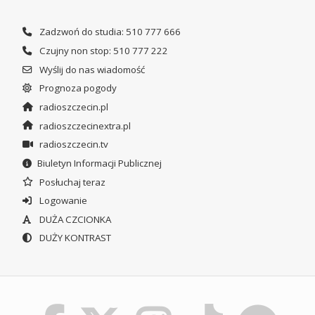
Zadzwoń do studia: 510 777 666
Czujny non stop: 510 777 222
Wyślij do nas wiadomość
Prognoza pogody
radioszczecin.pl
radioszczecinextra.pl
radioszczecin.tv
Biuletyn Informacji Publicznej
Posłuchaj teraz
Logowanie
DUŻA CZCIONKA
DUŻY KONTRAST