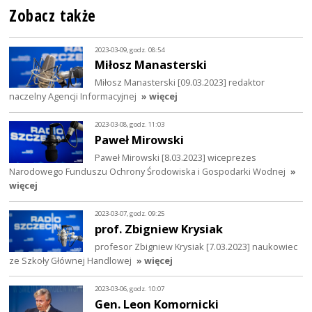
Zobacz także
2023-03-09, godz. 08:54
Miłosz Manasterski
Miłosz Manasterski [09.03.2023] redaktor
naczelny Agencji Informacyjnej
» więcej
2023-03-08, godz. 11:03
Paweł Mirowski
Paweł Mirowski [8.03.2023] wiceprezes
Narodowego Funduszu Ochrony Środowiska i Gospodarki Wodnej
»
więcej
2023-03-07, godz. 09:25
prof. Zbigniew Krysiak
profesor Zbigniew Krysiak [7.03.2023] naukowiec
ze Szkoły Głównej Handlowej
» więcej
2023-03-06, godz. 10:07
Gen. Leon Komornicki