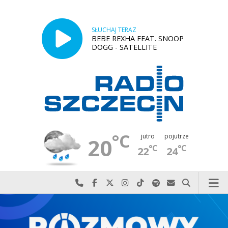
SŁUCHAJ TERAZ
BEBE REXHA FEAT. SNOOP
DOGG - SATELLITE
°C
jutro
pojutrze
20
°C
°C
22
24
Najlepiej po prostu do nas zadzwoń
Odwiedź nas na Facebook-u
Odwiedź nas na X
Odwiedź nas na Instagram-ie
Odwiedź nas na TikTok-u
Szukaj nas na Spotify
Wyślij do nas w
Szukaj