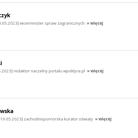
czyk
3.05.2023] wiceminister spraw zagranicznych
» więcej
i
.2023] redaktor naczelny portalu wpolityce.pl
» więcej
ewska
[19.05.2023] zachodniopomorska kurator oświaty
» więcej