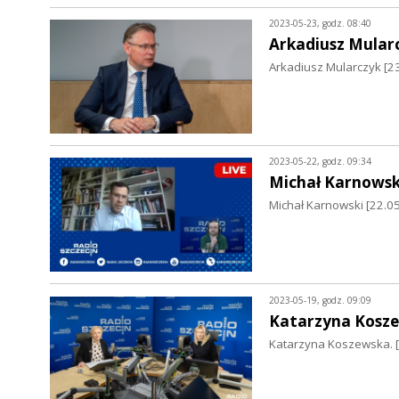
2023-05-23, godz. 08:40
Arkadiusz Mular
Arkadiusz Mularczyk [2
2023-05-22, godz. 09:34
Michał Karnowsk
Michał Karnowski [22.05
2023-05-19, godz. 09:09
Katarzyna Kosz
Katarzyna Koszewska. 