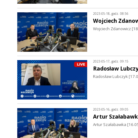
2023-05-18, godz. 08:56
Wojciech Zdanow
Wojciech Zdanowicz [18
2023-05-17, godz. 09:15
Radosław Lubcz
Radosław Lubczyk [17.0
2023-05-16, godz. 09:05
Artur Szałabawk
Artur Szałabawka [16.05