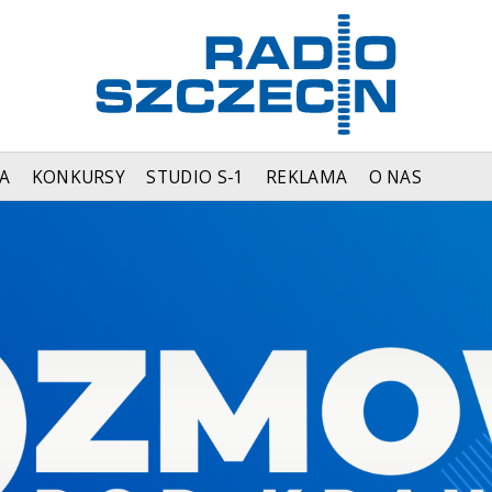
A
KONKURSY
STUDIO S-1
REKLAMA
O NAS