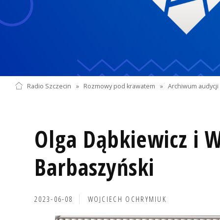
Radio Szczecin
»
Rozmowy pod krawatem
»
Archiwum audycji 
Olga Dąbkiewicz i W
Barbaszyński
2023-06-08
WOJCIECH OCHRYMIUK