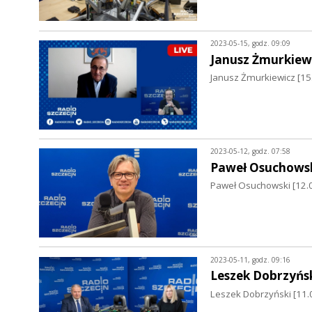
2023-05-15, godz. 09:09
Janusz Żmurkiew
Janusz Żmurkiewicz [15
2023-05-12, godz. 07:58
Paweł Osuchows
Paweł Osuchowski [12.0
2023-05-11, godz. 09:16
Leszek Dobrzyńs
Leszek Dobrzyński [11.