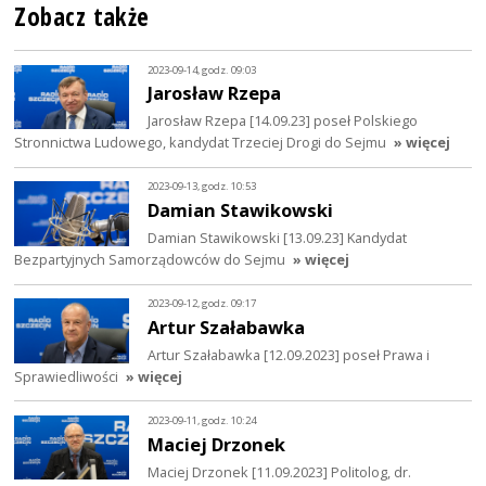
Zobacz także
2023-09-14, godz. 09:03
Jarosław Rzepa
Jarosław Rzepa [14.09.23] poseł Polskiego
Stronnictwa Ludowego, kandydat Trzeciej Drogi do Sejmu
» więcej
2023-09-13, godz. 10:53
Damian Stawikowski
Damian Stawikowski [13.09.23] Kandydat
Bezpartyjnych Samorządowców do Sejmu
» więcej
2023-09-12, godz. 09:17
Artur Szałabawka
Artur Szałabawka [12.09.2023] poseł Prawa i
Sprawiedliwości
» więcej
2023-09-11, godz. 10:24
Maciej Drzonek
Maciej Drzonek [11.09.2023] Politolog, dr.