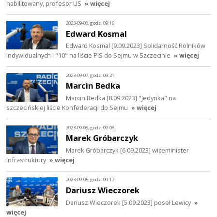
habilitowany, profesor US
» więcej
2023-09-08, godz. 09:16
Edward Kosmal
Edward Kosmal [9.09.2023] Solidarność Rolników
Indywidualnych i "10" na liście PiS do Sejmu w Szczecinie
» więcej
2023-09-07, godz. 09:21
Marcin Bedka
Marcin Bedka [8.09.2023] "Jedynka" na
szczecińskiej liście Konfederacji do Sejmu
» więcej
2023-09-06, godz. 09:06
Marek Gróbarczyk
Marek Gróbarczyk [6.09.2023] wiceminister
infrastruktury
» więcej
2023-09-05, godz. 09:17
Dariusz Wieczorek
Dariusz Wieczorek [5.09.2023] poseł Lewicy
»
więcej