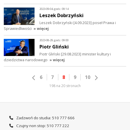
2023-09-04, godz. 09:14
Leszek Dobrzyński
Leszek Dobrzyński [4.09.2023] poseł Prawa i
Sprawiedliwości
» więcej
2023-08-29, godz. 09:00
Piotr Gliński
Piotr Gliński [29.08.2023] minister kultury i
dziedzictwa narodowego
» więcej
6
7
8
9
10
198 na 20 stronach
Zadzwoń do studia: 510 777 666
Czujny non stop: 510 777 222