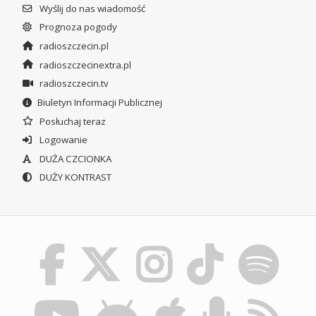
Wyślij do nas wiadomość
Prognoza pogody
radioszczecin.pl
radioszczecinextra.pl
radioszczecin.tv
Biuletyn Informacji Publicznej
Posłuchaj teraz
Logowanie
DUŻA CZCIONKA
DUŻY KONTRAST