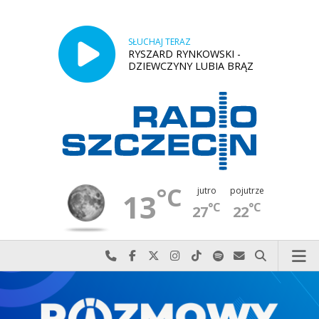
SŁUCHAJ TERAZ
RYSZARD RYNKOWSKI -
DZIEWCZYNY LUBIA BRĄZ
°C
jutro
pojutrze
13
°C
°C
27
22
Najlepiej po prostu do nas zadzwoń
Odwiedź nas na Facebook-u
Odwiedź nas na X
Odwiedź nas na Instagram-ie
Odwiedź nas na TikTok-u
Szukaj nas na Spotify
Wyślij do nas w
Szukaj