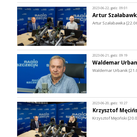
2023-06-22, godz. 09:01
Artur Szałabawk
Artur Szałabawka [22.06
2023-06-21, godz. 09:19
Waldemar Urban
Waldemar Urbanik [21.0
2023-06-20, godz. 10:27
Krzysztof Męcińs
Krzysztof Męciński [20.