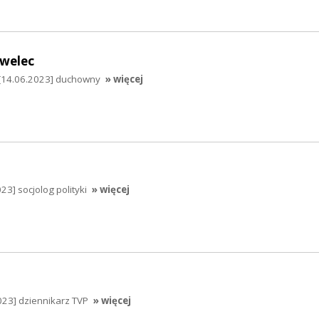
welec
[14.06.2023] duchowny
» więcej
3] socjolog polityki
» więcej
023] dziennikarz TVP
» więcej