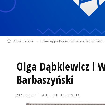
Radio Szczecin
»
Rozmowy pod krawatem
»
Archiwum audycji 
Olga Dąbkiewicz i W
Barbaszyński
2023-06-08
WOJCIECH OCHRYMIUK