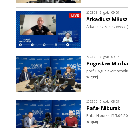
2023-06-19, godz. 09:09
Arkadiusz Miłosz
Arkadiusz Miłoszewski [
2023-06-16, godz. 09:37
Bogusław Machal
prof. Bogusław Machali
więcej
2023-06-15, godz. 08:59
Rafał Niburski
Rafał Niburski [15.06
więcej