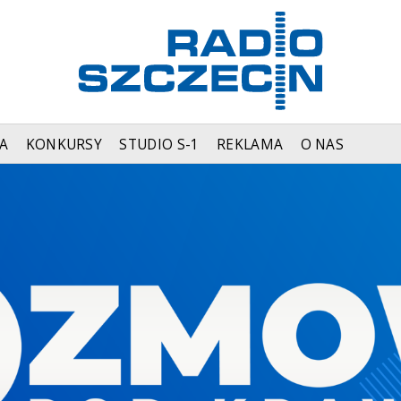
A
KONKURSY
STUDIO S-1
REKLAMA
O NAS