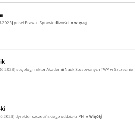
a
.2023] poseł Prawa i Sprawiedliwości
» więcej
ik
6.2023] socjolog i rektor Akademii Nauk Stosowanych TWP w Szczecinie
ki
06.2023] dyrektor szczecińskiego oddziału IPN
» więcej