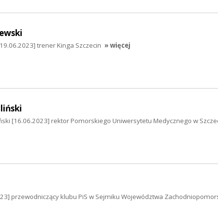
ewski
19.06.2023] trener Kinga Szczecin
» więcej
iński
ński [16.06.2023] rektor Pomorskiego Uniwersytetu Medycznego w Szczec
.2023] przewodniczący klubu PiS w Sejmiku Województwa Zachodniopomor