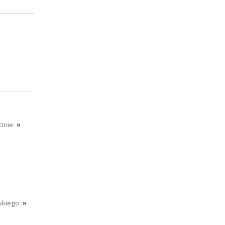
inie
»
skiego
»