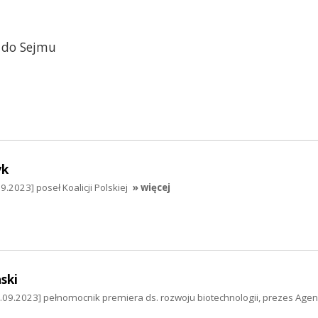
t do Sejmu
yk
.2023] poseł Koalicji Polskiej
» więcej
ski
7.09.2023] pełnomocnik premiera ds. rozwoju biotechnologii, prezes Age