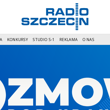
A
KONKURSY
STUDIO S-1
REKLAMA
O NAS