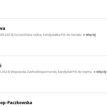
awa
09.2023] Szczecińska radna, kandydatka PiS do Senatu
» więcej
i
09.2023] Wojewoda Zachodniopomorski, kandydat PiS do Sejmu
» więcej
kop-Paczkowska