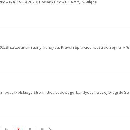
zkowska [19.09.2023] Posłanka Nowej Lewicy
» więcej
2023] szczeciński radny, kandydat Prawa i Sprawiedliwości do Sejmu
» w
23] poseł Polskiego Stronnictwa Ludowego, kandydat Trzeciej Drogi do S
6
7
8
9