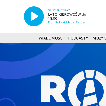
SŁUCHAJ TERAZ
LATO KIEROWCÓW do
18:00
Piotr Rokicki, Maciej Papke
WIADOMOŚCI
PODCASTY
MUZYK