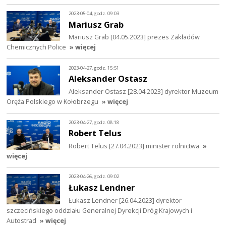
2023-05-04, godz. 09:03
Mariusz Grab
Mariusz Grab [04.05.2023] prezes Zakładów
Chemicznych Police
» więcej
2023-04-27, godz. 15:51
Aleksander Ostasz
Aleksander Ostasz [28.04.2023] dyrektor Muzeum
Oręża Polskiego w Kołobrzegu
» więcej
2023-04-27, godz. 08:18
Robert Telus
Robert Telus [27.04.2023] minister rolnictwa
»
więcej
2023-04-26, godz. 09:02
Łukasz Lendner
Łukasz Lendner [26.04.2023] dyrektor
szczecińskiego oddziału Generalnej Dyrekcji Dróg Krajowych i
Autostrad
» więcej