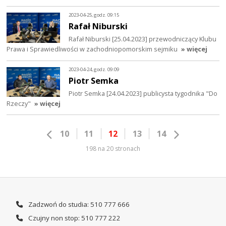
2023-04-25, godz. 09:15
Rafał Niburski
Rafał Niburski [25.04.2023] przewodniczący Klubu
Prawa i Sprawiedliwości w zachodniopomorskim sejmiku
» więcej
2023-04-24, godz. 09:09
Piotr Semka
Piotr Semka [24.04.2023] publicysta tygodnika "Do
Rzeczy"
» więcej
10
11
12
13
14
198 na 20 stronach
Zadzwoń do studia: 510 777 666
Czujny non stop: 510 777 222