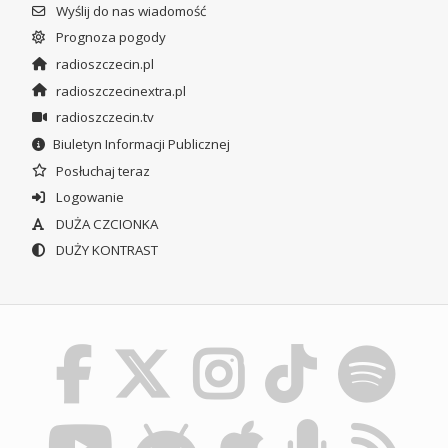
Wyślij do nas wiadomość
Prognoza pogody
radioszczecin.pl
radioszczecinextra.pl
radioszczecin.tv
Biuletyn Informacji Publicznej
Posłuchaj teraz
Logowanie
DUŻA CZCIONKA
DUŻY KONTRAST