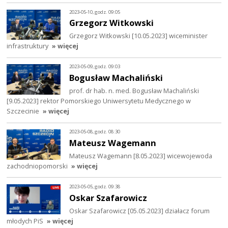
2023-05-10, godz. 09:05
Grzegorz Witkowski
Grzegorz Witkowski [10.05.2023] wiceminister
infrastruktury
» więcej
2023-05-09, godz. 09:03
Bogusław Machaliński
prof. dr hab. n. med. Bogusław Machaliński
[9.05.2023] rektor Pomorskiego Uniwersytetu Medycznego w
Szczecinie
» więcej
2023-05-08, godz. 08:30
Mateusz Wagemann
Mateusz Wagemann [8.05.2023] wicewojewoda
zachodniopomorski
» więcej
2023-05-05, godz. 09:38
Oskar Szafarowicz
Oskar Szafarowicz [05.05.2023] działacz forum
młodych PiS
» więcej