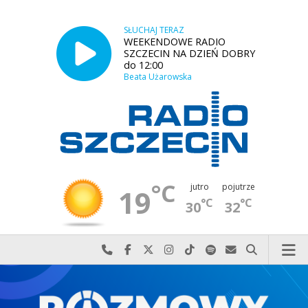
SŁUCHAJ TERAZ
WEEKENDOWE RADIO
SZCZECIN NA DZIEŃ DOBRY
do 12:00
Beata Użarowska
°C
jutro
pojutrze
19
°C
°C
30
32
Najlepiej po prostu do nas zadzwoń
Odwiedź nas na Facebook-u
Odwiedź nas na X
Odwiedź nas na Instagram-ie
Odwiedź nas na TikTok-u
Szukaj nas na Spotify
Wyślij do nas w
Szukaj