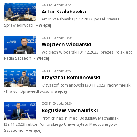
2023-12-04, godz. 09:29
Artur Szałabawka
Artur Szałabawka [4.12.2023] poseł Prawa i
Sprawiedliwości
» więcej
2023-11-30, godz. 14:08
Wojciech Włodarski
Wojciech Włodarski [01.12.2023] prezes Polskiego
Radia Szczecin
» więcej
2023-11-30, godz. 08:55
Krzysztof Romianowski
Krzysztof Romianowski [30.11.2023] radny miejski
- Prawo i Sprawiedliwość
» więcej
2023-11-29, godz. 08:34
Bogusław Machaliński
Prof. dr hab. n. med. Bogusław Machaliński
[29.11.2023] rektor Pomorskiego Uniwersytetu Medycznego w
Szczecinie
» więcej