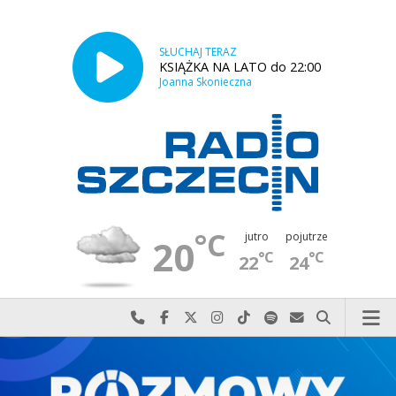
SŁUCHAJ TERAZ
KSIĄŻKA NA LATO do 22:00
Joanna Skonieczna
°C
jutro
pojutrze
20
°C
°C
22
24
Najlepiej po prostu do nas zadzwoń
Odwiedź nas na Facebook-u
Odwiedź nas na X
Odwiedź nas na Instagram-ie
Odwiedź nas na TikTok-u
Szukaj nas na Spotify
Wyślij do nas w
Szukaj