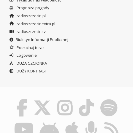
Prognoza pogody
radioszczecin.pl
radioszczecinextra.pl
radioszczecin.tv
Biuletyn Informacji Publicznej
Posłuchaj teraz
Logowanie
DUŻA CZCIONKA
DUŻY KONTRAST