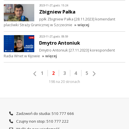
2023-11-27, godz. 15:24
Zbigniew Pałka
ppłk Zbigniew Pałka [28.11.2023] komendant
placówki Straży Granicznej w Szczecinie
» więcej
2023-11-27, godz. 08:59
Dmytro Antoniuk
Dmytro Antoniuk [27.11.2023] korespondent
Radia Wnet w Kijowie
» więcej
1
2
3
4
5
198 na 20 stronach
Zadzwoń do studia: 510 777 666
Czujny non stop: 510 777 222
Wyślij do nas wiadomość