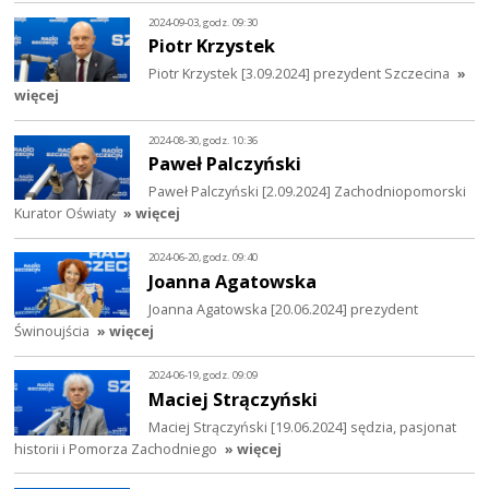
2024-09-03, godz. 09:30
Piotr Krzystek
Piotr Krzystek [3.09.2024] prezydent Szczecina
»
więcej
2024-08-30, godz. 10:36
Paweł Palczyński
Paweł Palczyński [2.09.2024] Zachodniopomorski
Kurator Oświaty
» więcej
2024-06-20, godz. 09:40
Joanna Agatowska
Joanna Agatowska [20.06.2024] prezydent
Świnoujścia
» więcej
2024-06-19, godz. 09:09
Maciej Strączyński
Maciej Strączyński [19.06.2024] sędzia, pasjonat
historii i Pomorza Zachodniego
» więcej