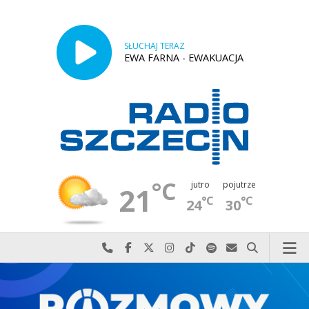
SŁUCHAJ TERAZ
EWA FARNA - EWAKUACJA
°C
jutro
pojutrze
21
°C
°C
24
30
Najlepiej po prostu do nas zadzwoń
Odwiedź nas na Facebook-u
Odwiedź nas na X
Odwiedź nas na Instagram-ie
Odwiedź nas na TikTok-u
Szukaj nas na Spotify
Wyślij do nas w
Szukaj