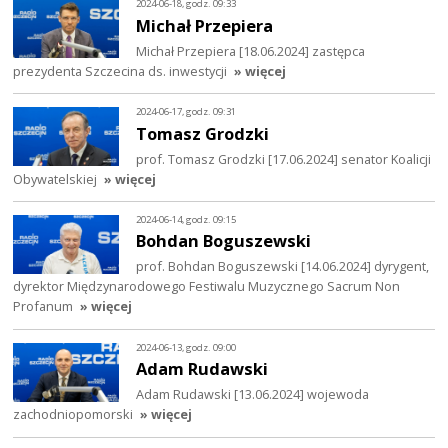
2024-06-18, godz. 09:33
Michał Przepiera
Michał Przepiera [18.06.2024] zastępca
prezydenta Szczecina ds. inwestycji
» więcej
2024-06-17, godz. 09:31
Tomasz Grodzki
prof. Tomasz Grodzki [17.06.2024] senator Koalicji
Obywatelskiej
» więcej
2024-06-14, godz. 09:15
Bohdan Boguszewski
prof. Bohdan Boguszewski [14.06.2024] dyrygent,
dyrektor Międzynarodowego Festiwalu Muzycznego Sacrum Non
Profanum
» więcej
2024-06-13, godz. 09:00
Adam Rudawski
Adam Rudawski [13.06.2024] wojewoda
zachodniopomorski
» więcej