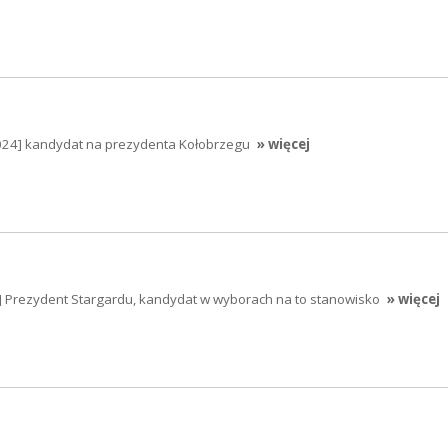
024] kandydat na prezydenta Kołobrzegu
» więcej
4] Prezydent Stargardu, kandydat w wyborach na to stanowisko
» więcej