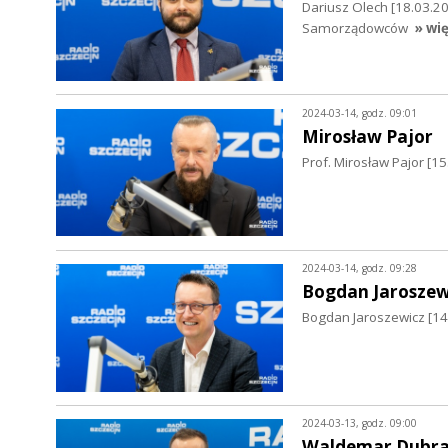
Dariusz Olech [18.03.2
Samorządowców
» wię
2024-03-14, godz. 09:01
Mirosław Pajor
Prof. Mirosław Pajor [1
2024-03-14, godz. 09:28
Bogdan Jaroszew
Bogdan Jaroszewicz [14
2024-03-13, godz. 09:00
Waldemar Dubra