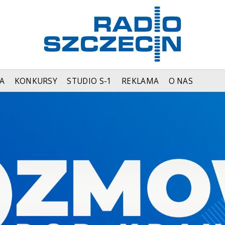
A
KONKURSY
STUDIO S-1
REKLAMA
O NAS