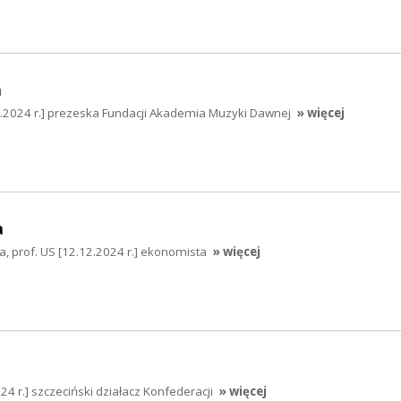
a
2.2024 r.] prezeska Fundacji Akademia Muzyki Dawnej
» więcej
a
a, prof. US [12.12.2024 r.] ekonomista
» więcej
4 r.] szczeciński działacz Konfederacji
» więcej