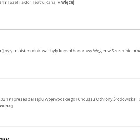
4 r.] Szef i aktor Teatru Kana
» więcej
r.] były minister rolnictwa i były konsul honorowy Węgier w Szczecinie
» w
2024 r.] prezes zarządu Wojewódzkiego Funduszu Ochrony Środowiska i 
 więcej
zny