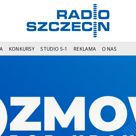
A
KONKURSY
STUDIO S-1
REKLAMA
O NAS