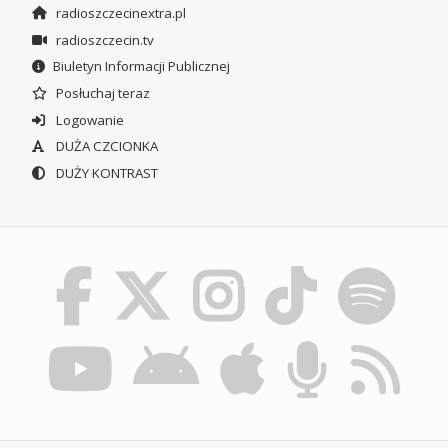
radioszczecinextra.pl
radioszczecin.tv
Biuletyn Informacji Publicznej
Posłuchaj teraz
Logowanie
DUŻA CZCIONKA
DUŻY KONTRAST