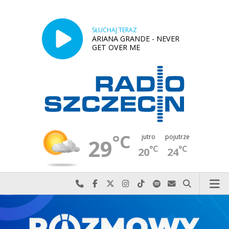
SŁUCHAJ TERAZ
ARIANA GRANDE - NEVER
GET OVER ME
°C
jutro
pojutrze
29
°C
°C
20
24
Najlepiej po prostu do nas zadzwoń
Odwiedź nas na Facebook-u
Odwiedź nas na X
Odwiedź nas na Instagram-ie
Odwiedź nas na TikTok-u
Szukaj nas na Spotify
Wyślij do nas w
Szukaj