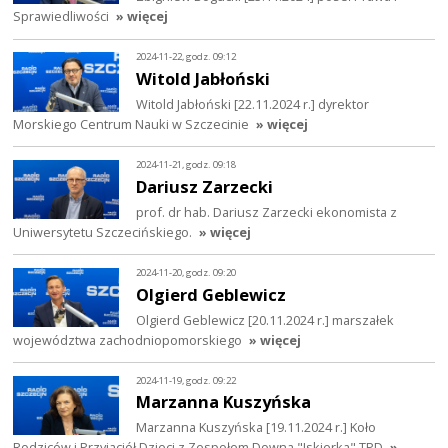
Sprawiedliwości
» więcej
2024-11-22, godz. 09:12
Witold Jabłoński
Witold Jabłoński [22.11.2024 r.] dyrektor
Morskiego Centrum Nauki w Szczecinie
» więcej
2024-11-21, godz. 09:18
Dariusz Zarzecki
prof. dr hab. Dariusz Zarzecki ekonomista z
Uniwersytetu Szczecińskiego.
» więcej
2024-11-20, godz. 09:20
Olgierd Geblewicz
Olgierd Geblewicz [20.11.2024 r.] marszałek
województwa zachodniopomorskiego
» więcej
2024-11-19, godz. 09:22
Marzanna Kuszyńska
Marzanna Kuszyńska [19.11.2024 r.] Koło
Rodziców i Przyjaciół Dzieci z Zespołem Downa "Iskierka" TPD
»