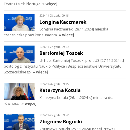
Teatru Lalek Pleciuga
» więcej
2024-11-28, godz. 09:16
Longina Kaczmarek
Longina Kaczmarek [28.11.2024] miejska
rzeczniczka praw konsumenta
» więcej
2024-11-27, godz. 09:39
Bartłomiej Toszek
dr hab. Bartłomiej Toszek, prof. US [27.11.2024 r.]
politolog z Instytutu Nauk o Polityce i Bezpieczeństwie Uniwersytetu
Szczecińskiego
» więcej
2024-11-26, godz. 09:15
Katarzyna Kotula
Katarzyna Kotula [26.11.2024 r.] ministra ds.
równości
» więcej
2024-11-25, godz. 09:22
Zbigniew Bogucki
Zbigniew Bogucki [25.11.2024] poseł Prawa i