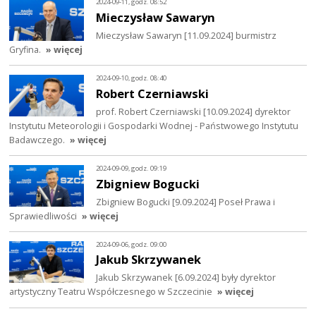
2024-09-11, godz. 08:52
Mieczysław Sawaryn
Mieczysław Sawaryn [11.09.2024] burmistrz
Gryfina.
» więcej
2024-09-10, godz. 08:40
Robert Czerniawski
prof. Robert Czerniawski [10.09.2024] dyrektor
Instytutu Meteorologii i Gospodarki Wodnej - Państwowego Instytutu
Badawczego.
» więcej
2024-09-09, godz. 09:19
Zbigniew Bogucki
Zbigniew Bogucki [9.09.2024] Poseł Prawa i
Sprawiedliwości
» więcej
2024-09-06, godz. 09:00
Jakub Skrzywanek
Jakub Skrzywanek [6.09.2024] były dyrektor
artystyczny Teatru Współczesnego w Szczecinie
» więcej