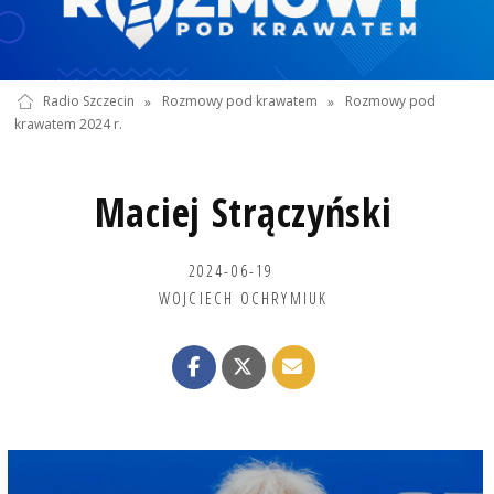
Radio Szczecin
»
Rozmowy pod krawatem
»
Rozmowy pod
krawatem 2024 r.
Maciej Strączyński
2024-06-19
WOJCIECH OCHRYMIUK