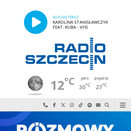
SŁUCHAJ TERAZ
KAROLINA STANISŁAWCZYK
FEAT. KUBA - VHS
°C
jutro
pojutrze
12
°C
°C
30
27
Najlepiej po prostu do nas zadzwoń
Odwiedź nas na Facebook-u
Odwiedź nas na X
Odwiedź nas na Instagram-ie
Odwiedź nas na TikTok-u
Szukaj nas na Spotify
Wyślij do nas w
Szukaj