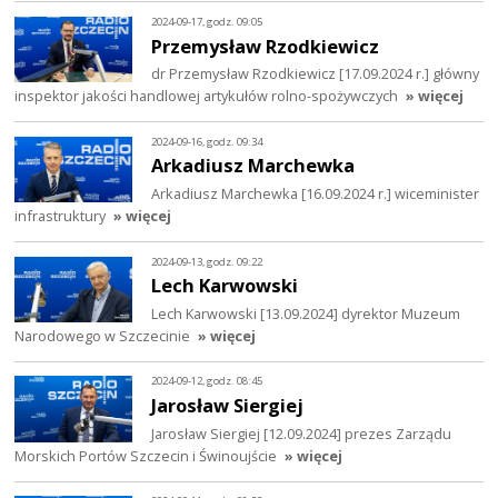
2024-09-17, godz. 09:05
Przemysław Rzodkiewicz
dr Przemysław Rzodkiewicz [17.09.2024 r.] główny
inspektor jakości handlowej artykułów rolno-spożywczych
» więcej
2024-09-16, godz. 09:34
Arkadiusz Marchewka
Arkadiusz Marchewka [16.09.2024 r.] wiceminister
infrastruktury
» więcej
2024-09-13, godz. 09:22
Lech Karwowski
Lech Karwowski [13.09.2024] dyrektor Muzeum
Narodowego w Szczecinie
» więcej
2024-09-12, godz. 08:45
Jarosław Siergiej
Jarosław Siergiej [12.09.2024] prezes Zarządu
Morskich Portów Szczecin i Świnoujście
» więcej