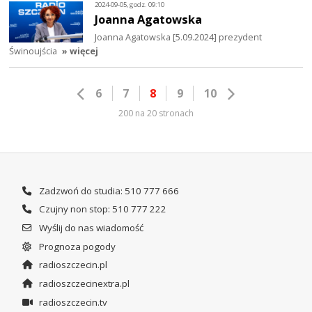
2024-09-05, godz. 09:10
Joanna Agatowska
Joanna Agatowska [5.09.2024] prezydent
Świnoujścia
» więcej
6
7
8
9
10
200 na 20 stronach
Zadzwoń do studia: 510 777 666
Czujny non stop: 510 777 222
Wyślij do nas wiadomość
Prognoza pogody
radioszczecin.pl
radioszczecinextra.pl
radioszczecin.tv