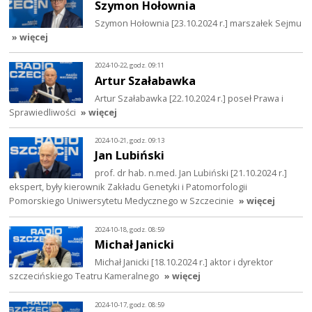
Szymon Hołownia
Szymon Hołownia [23.10.2024 r.] marszałek Sejmu
» więcej
2024-10-22, godz. 09:11
Artur Szałabawka
Artur Szałabawka [22.10.2024 r.] poseł Prawa i
Sprawiedliwości
» więcej
2024-10-21, godz. 09:13
Jan Lubiński
prof. dr hab. n.med. Jan Lubiński [21.10.2024 r.]
ekspert, były kierownik Zakładu Genetyki i Patomorfologii
Pomorskiego Uniwersytetu Medycznego w Szczecinie
» więcej
2024-10-18, godz. 08:59
Michał Janicki
Michał Janicki [18.10.2024 r.] aktor i dyrektor
szczecińskiego Teatru Kameralnego
» więcej
2024-10-17, godz. 08:59