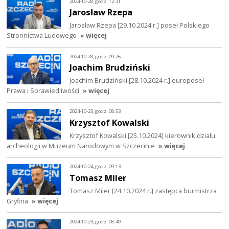
2024-10-28, godz. 12:31
Jarosław Rzepa
Jarosław Rzepa [29.10.2024 r.] poseł Polskiego
Stronnictwa Ludowego
» więcej
2024-10-28, godz. 09:26
Joachim Brudziński
Joachim Brudziński [28.10.2024 r.] europoseł
Prawa i Sprawiedliwości
» więcej
2024-10-25, godz. 08:53
Krzysztof Kowalski
Krzysztof Kowalski [25.10.2024] kierownik działu
archeologii w Muzeum Narodowym w Szczecinie
» więcej
2024-10-24, godz. 09:13
Tomasz Miler
Tomasz Miler [24.10.2024 r.] zastępca burmistrza
Gryfina
» więcej
2024-10-23, godz. 08:49