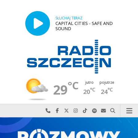
SŁUCHAJ TERAZ
CAPITAL CITIES - SAFE AND
SOUND
°C
jutro
pojutrze
29
°C
°C
20
24
Najlepiej po prostu do nas zadzwoń
Odwiedź nas na Facebook-u
Odwiedź nas na X
Odwiedź nas na Instagram-ie
Odwiedź nas na TikTok-u
Szukaj nas na Spotify
Wyślij do nas w
Szukaj