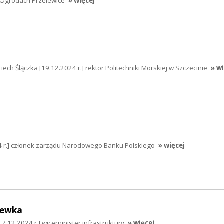
w Ogrodach Przelewice
» więcej
jciech Ślączka [19.12.2024 r.] rektor Politechniki Morskiej w Szczecinie
» w
4 r.] członek zarządu Narodowego Banku Polskiego
» więcej
hewka
.12.2024 r.] wiceminister infrastruktury
» więcej