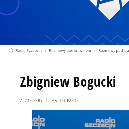
Radio Szczecin
»
Rozmowy pod krawatem
»
Rozmowy pod kra
Zbigniew Bogucki
2024-09-09
MACIEJ PAPKE