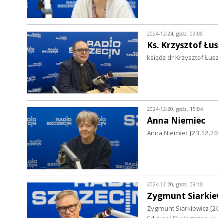
2024-12-24, godz. 09:00
Ks. Krzysztof Łu
ksiądz dr Krzysztof Łus
2024-12-20, godz. 15:04
Anna Niemiec
Anna Niemiec [23.12.202
2024-12-20, godz. 09:10
Zygmunt Siarkie
Zygmunt Siarkiewicz [2