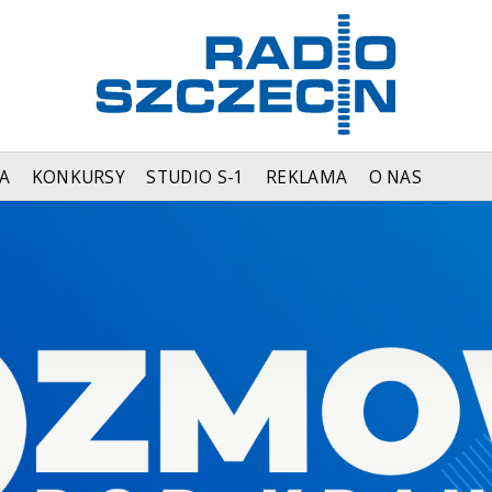
A
KONKURSY
STUDIO S-1
REKLAMA
O NAS