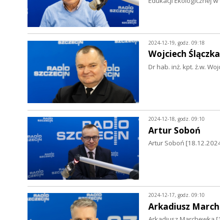
Edukacji Ekologicznej 
2024-12-19, godz. 09:18
Wojciech Ślączka
Dr hab. inż. kpt. ż.w. Wo
2024-12-18, godz. 09:10
Artur Soboń
Artur Soboń [18.12.202
2024-12-17, godz. 09:10
Arkadiusz Marc
Arkadiusz Marchewka [17