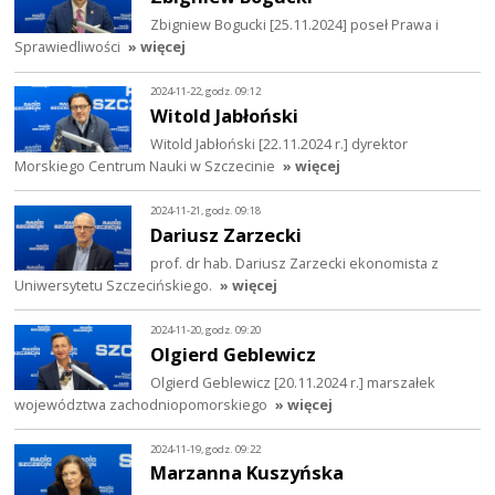
Zbigniew Bogucki [25.11.2024] poseł Prawa i
Sprawiedliwości
» więcej
2024-11-22, godz. 09:12
Witold Jabłoński
Witold Jabłoński [22.11.2024 r.] dyrektor
Morskiego Centrum Nauki w Szczecinie
» więcej
2024-11-21, godz. 09:18
Dariusz Zarzecki
prof. dr hab. Dariusz Zarzecki ekonomista z
Uniwersytetu Szczecińskiego.
» więcej
2024-11-20, godz. 09:20
Olgierd Geblewicz
Olgierd Geblewicz [20.11.2024 r.] marszałek
województwa zachodniopomorskiego
» więcej
2024-11-19, godz. 09:22
Marzanna Kuszyńska