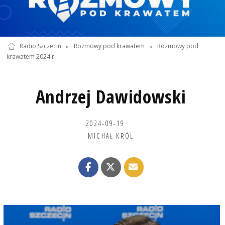
Radio Szczecin
»
Rozmowy pod krawatem
»
Rozmowy pod
krawatem 2024 r.
Andrzej Dawidowski
2024-09-19
MICHAŁ KRÓL