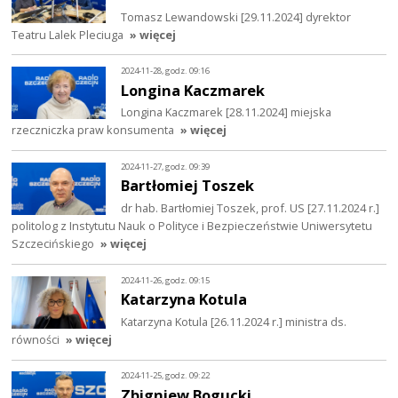
Tomasz Lewandowski [29.11.2024] dyrektor
Teatru Lalek Pleciuga
» więcej
2024-11-28, godz. 09:16
Longina Kaczmarek
Longina Kaczmarek [28.11.2024] miejska
rzeczniczka praw konsumenta
» więcej
2024-11-27, godz. 09:39
Bartłomiej Toszek
dr hab. Bartłomiej Toszek, prof. US [27.11.2024 r.]
politolog z Instytutu Nauk o Polityce i Bezpieczeństwie Uniwersytetu
Szczecińskiego
» więcej
2024-11-26, godz. 09:15
Katarzyna Kotula
Katarzyna Kotula [26.11.2024 r.] ministra ds.
równości
» więcej
2024-11-25, godz. 09:22
Zbigniew Bogucki