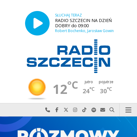
SŁUCHAJ TERAZ
RADIO SZCZECIN NA DZIEŃ
DOBRY do 09:00
Robert Bochenko, Jarosław Gowin
°C
jutro
pojutrze
12
°C
°C
24
30
Najlepiej po prostu do nas zadzwoń
Odwiedź nas na Facebook-u
Odwiedź nas na X
Odwiedź nas na Instagram-ie
Odwiedź nas na TikTok-u
Szukaj nas na Spotify
Wyślij do nas w
Szukaj