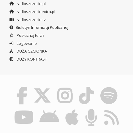
radioszczecin.pl
radioszczecinextra.pl
radioszczecin.tv
Biuletyn Informacji Publicznej
Posłuchaj teraz
Logowanie
DUŻA CZCIONKA
DUŻY KONTRAST