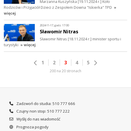
Marzanna Kuszyńska [19.11.2024 r.] Koło
Rodziców i Przyjaciół Dzieci z Zespołem Downa "Iskierka" TPD
»
więcej
2024-11-17, godz. 17:00
Sławomir Nitras
Sławomir Nitras [18.11.2024 r.] minister sportu i
turystyki
» więcej
1
2
3
4
5
200 na 20 stronach
Zadzwoń do studia: 510 777 666
Czujny non stop: 510 777 222
Wyślij do nas wiadomość
Prognoza pogody