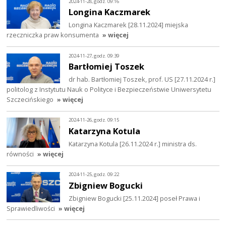
2024-11-28, godz. 09:16
Longina Kaczmarek
Longina Kaczmarek [28.11.2024] miejska
rzeczniczka praw konsumenta
» więcej
2024-11-27, godz. 09:39
Bartłomiej Toszek
dr hab. Bartłomiej Toszek, prof. US [27.11.2024 r.]
politolog z Instytutu Nauk o Polityce i Bezpieczeństwie Uniwersytetu
Szczecińskiego
» więcej
2024-11-26, godz. 09:15
Katarzyna Kotula
Katarzyna Kotula [26.11.2024 r.] ministra ds.
równości
» więcej
2024-11-25, godz. 09:22
Zbigniew Bogucki
Zbigniew Bogucki [25.11.2024] poseł Prawa i
Sprawiedliwości
» więcej