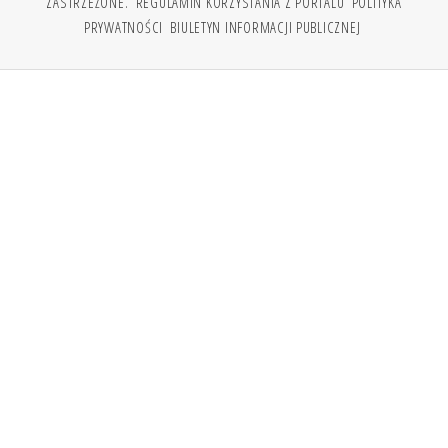
ZASTRZEŻONE.
REGULAMIN KORZYSTANIA Z PORTALU
POLITYKA
PRYWATNOŚCI
BIULETYN INFORMACJI PUBLICZNEJ