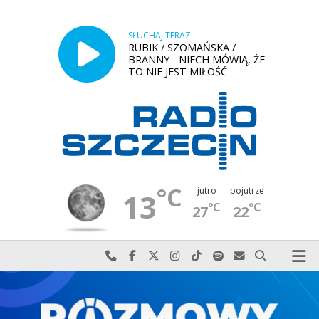
SŁUCHAJ TERAZ
RUBIK / SZOMAŃSKA /
BRANNY - NIECH MÓWIĄ, ŻE
TO NIE JEST MIŁOŚĆ
°C
jutro
pojutrze
13
°C
°C
27
22
Najlepiej po prostu do nas zadzwoń
Odwiedź nas na Facebook-u
Odwiedź nas na X
Odwiedź nas na Instagram-ie
Odwiedź nas na TikTok-u
Szukaj nas na Spotify
Wyślij do nas w
Szukaj