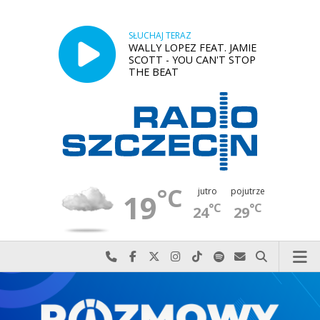
SŁUCHAJ TERAZ
WALLY LOPEZ FEAT. JAMIE
SCOTT - YOU CAN'T STOP
THE BEAT
°C
jutro
pojutrze
19
°C
°C
24
29
Najlepiej po prostu do nas zadzwoń
Odwiedź nas na Facebook-u
Odwiedź nas na X
Odwiedź nas na Instagram-ie
Odwiedź nas na TikTok-u
Szukaj nas na Spotify
Wyślij do nas w
Szukaj