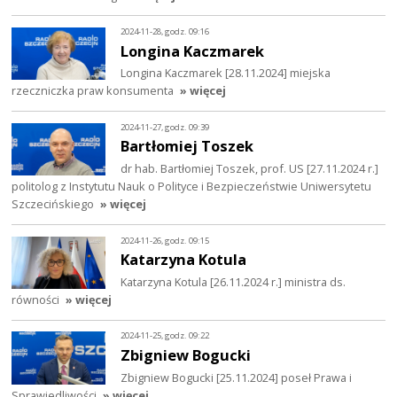
2024-11-28, godz. 09:16
Longina Kaczmarek
Longina Kaczmarek [28.11.2024] miejska
rzeczniczka praw konsumenta
» więcej
2024-11-27, godz. 09:39
Bartłomiej Toszek
dr hab. Bartłomiej Toszek, prof. US [27.11.2024 r.]
politolog z Instytutu Nauk o Polityce i Bezpieczeństwie Uniwersytetu
Szczecińskiego
» więcej
2024-11-26, godz. 09:15
Katarzyna Kotula
Katarzyna Kotula [26.11.2024 r.] ministra ds.
równości
» więcej
2024-11-25, godz. 09:22
Zbigniew Bogucki
Zbigniew Bogucki [25.11.2024] poseł Prawa i
Sprawiedliwości
» więcej