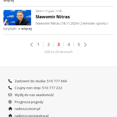
więcej
2024-11-17, godz. 17:00
Sławomir Nitras
Sławomir Nitras [18.11.2024 r.] minister sportu i
turystyki
» więcej
1
2
3
4
5
200 na 20 stronach
Zadzwoń do studia: 510 777 666
Czujny non stop: 510 777 222
Wyślij do nas wiadomość
Prognoza pogody
radioszczecin.pl
radioszczecinextra.pl