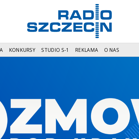
A
KONKURSY
STUDIO S-1
REKLAMA
O NAS