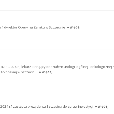
4 r.] dyrektor Opery na Zamku w Szczecinie
» więcej
14.11.2024 r.] lekarz kierujący oddziałem urologii ogólnej i onkologicznej 
 Arkońskiej w Szczecin…
» więcej
.2024 r.] zastępca prezydenta Szczecina do spraw inwestycji
» więcej