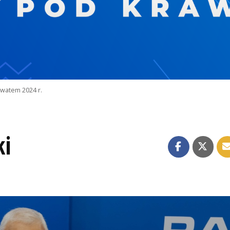
watem 2024 r.
ki