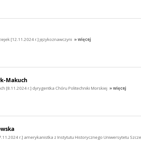
ziejek [12.11.2024 r.] językoznawczyni
» więcej
yk-Makuch
h [8.11.2024 r.] dyrygentka Chóru Politechniki Morskiej
» więcej
ewska
11.2024 r.] amerykanistka z Instytutu Historycznego Uniwersytetu Szcz