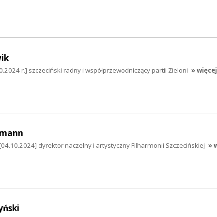
ik
.2024 r.] szczeciński radny i współprzewodniczący partii Zieloni
» więcej
umann
.10.2024] dyrektor naczelny i artystyczny Filharmonii Szczecińskiej
» 
yński