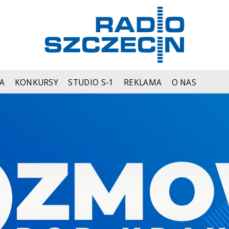
A
KONKURSY
STUDIO S-1
REKLAMA
O NAS