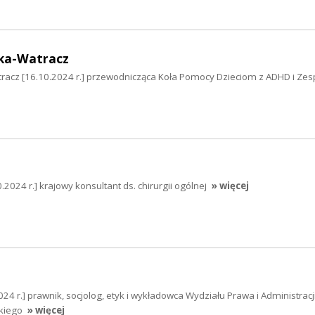
ka-Watracz
cz [16.10.2024 r.] przewodnicząca Koła Pomocy Dzieciom z ADHD i Zes
0.2024 r.] krajowy konsultant ds. chirurgii ogólnej
» więcej
24 r.] prawnik, socjolog, etyk i wykładowca Wydziału Prawa i Administracj
kiego
» więcej