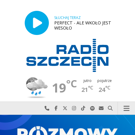
SŁUCHAJ TERAZ
PERFECT - ALE WKOŁO JEST
WESOŁO
°C
jutro
pojutrze
19
°C
°C
21
24
Najlepiej po prostu do nas zadzwoń
Odwiedź nas na Facebook-u
Odwiedź nas na X
Odwiedź nas na Instagram-ie
Odwiedź nas na TikTok-u
Szukaj nas na Spotify
Wyślij do nas w
Szukaj