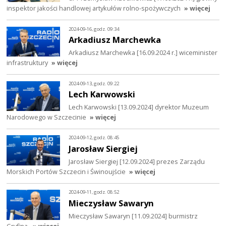
inspektor jakości handlowej artykułów rolno-spożywczych
» więcej
2024-09-16, godz. 09:34
Arkadiusz Marchewka
Arkadiusz Marchewka [16.09.2024 r.] wiceminister
infrastruktury
» więcej
2024-09-13, godz. 09:22
Lech Karwowski
Lech Karwowski [13.09.2024] dyrektor Muzeum
Narodowego w Szczecinie
» więcej
2024-09-12, godz. 08:45
Jarosław Siergiej
Jarosław Siergiej [12.09.2024] prezes Zarządu
Morskich Portów Szczecin i Świnoujście
» więcej
2024-09-11, godz. 08:52
Mieczysław Sawaryn
Mieczysław Sawaryn [11.09.2024] burmistrz
Gryfina.
» więcej