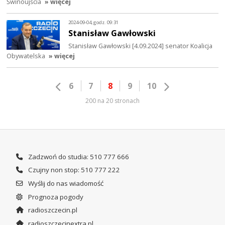
Świnoujścia
» więcej
2024-09-04, godz. 09:31
Stanisław Gawłowski
Stanisław Gawłowski [4.09.2024] senator Koalicja
Obywatelska
» więcej
6
7
8
9
10
200 na 20 stronach
Zadzwoń do studia: 510 777 666
Czujny non stop: 510 777 222
Wyślij do nas wiadomość
Prognoza pogody
radioszczecin.pl
radioszczecinextra.pl