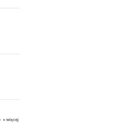
O
» więcej