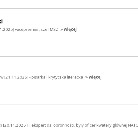
i
11.2025] wicepremier, szef MSZ
» więcej
ów [21.11.2025] - pisarka i krytyczka literacka
» więcej
ski [20.11.2025 r.] ekspert ds. obronności, były oficer kwatery głównej NAT