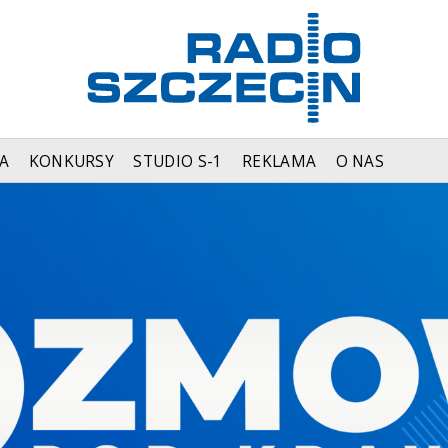
A
KONKURSY
STUDIO S-1
REKLAMA
O NAS