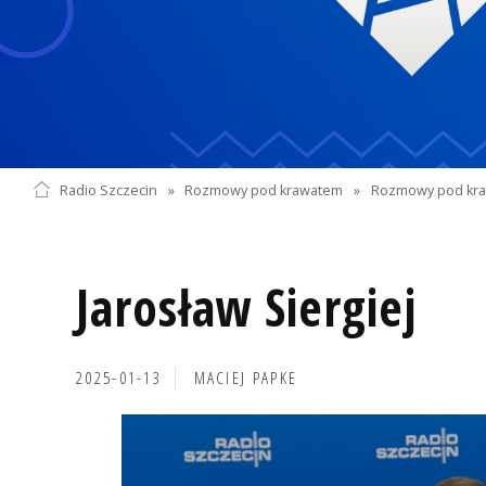
Radio Szczecin
»
Rozmowy pod krawatem
»
Rozmowy pod kra
Jarosław Siergiej
2025-01-13
MACIEJ PAPKE