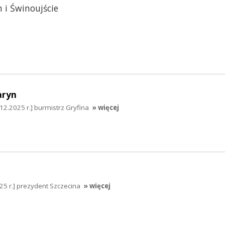
 i Świnoujście
aryn
2.2025 r.] burmistrz Gryfina
» więcej
025 r.] prezydent Szczecina
» więcej