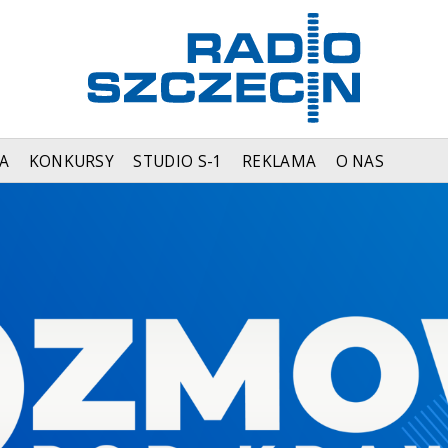
A
KONKURSY
STUDIO S-1
REKLAMA
O NAS