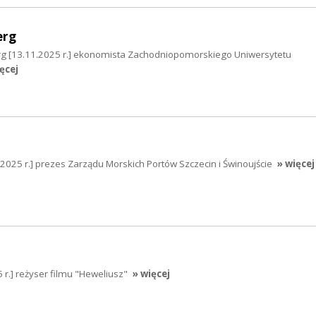
erg
rg [13.11.2025 r.] ekonomista Zachodniopomorskiego Uniwersytetu
ęcej
1.2025 r.] prezes Zarządu Morskich Portów Szczecin i Świnoujście
» więcej
 r.] reżyser filmu "Heweliusz"
» więcej