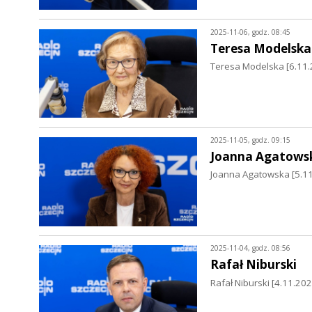
2025-11-06, godz. 08:45
Teresa Modelska
Teresa Modelska [6.11.2
2025-11-05, godz. 09:15
Joanna Agatows
Joanna Agatowska [5.11
2025-11-04, godz. 08:56
Rafał Niburski
Rafał Niburski [4.11.20