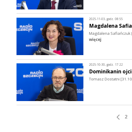
2025-11-03, godz. 08:55
Magdalena Safi
Magdalena Safiańczuk [
więcej
2025-10-30, godz. 17:22
Dominikanin ojc
Tomasz Dostatni [31.10
2