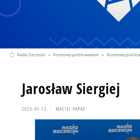
Radio Szczecin
»
Rozmowy pod krawatem
»
Rozmowy pod kra
Jarosław Siergiej
2025-01-13
MACIEJ PAPKE