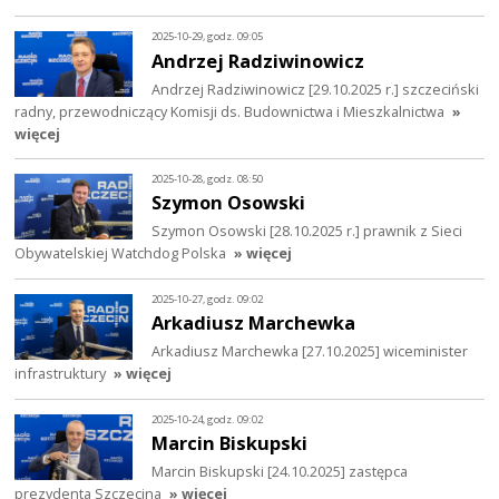
2025-10-29, godz. 09:05
Andrzej Radziwinowicz
Andrzej Radziwinowicz [29.10.2025 r.] szczeciński
radny, przewodniczący Komisji ds. Budownictwa i Mieszkalnictwa
»
więcej
2025-10-28, godz. 08:50
Szymon Osowski
Szymon Osowski [28.10.2025 r.] prawnik z Sieci
Obywatelskiej Watchdog Polska
» więcej
2025-10-27, godz. 09:02
Arkadiusz Marchewka
Arkadiusz Marchewka [27.10.2025] wiceminister
infrastruktury
» więcej
2025-10-24, godz. 09:02
Marcin Biskupski
Marcin Biskupski [24.10.2025] zastępca
prezydenta Szczecina
» więcej