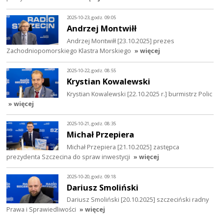
2025-10-23, godz. 09:05
Andrzej Montwiłł
Andrzej Montwiłł [23.10.2025] prezes
Zachodniopomorskiego Klastra Morskiego
» więcej
2025-10-22, godz. 08:55
Krystian Kowalewski
Krystian Kowalewski [22.10.2025 r.] burmistrz Polic
» więcej
2025-10-21, godz. 08:35
Michał Przepiera
Michał Przepiera [21.10.2025] zastępca
prezydenta Szczecina do spraw inwestycji
» więcej
2025-10-20, godz. 09:18
Dariusz Smoliński
Dariusz Smoliński [20.10.2025] szczeciński radny
Prawa i Sprawiedliwości
» więcej