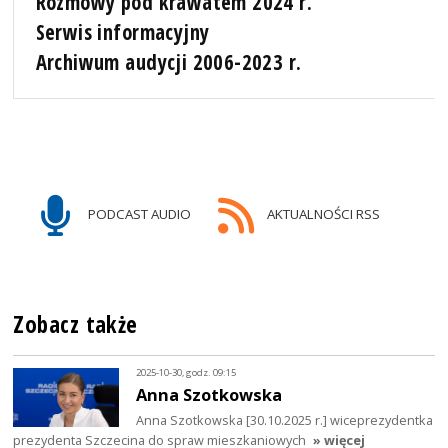
Rozmowy pod krawatem 2024 r.
Serwis informacyjny
Archiwum audycji 2006-2023 r.
PODCAST AUDIO
AKTUALNOŚCI RSS
Zobacz także
2025-10-30, godz. 09:15
Anna Szotkowska
Anna Szotkowska [30.10.2025 r.] wiceprezydentka
prezydenta Szczecina do spraw mieszkaniowych
» więcej