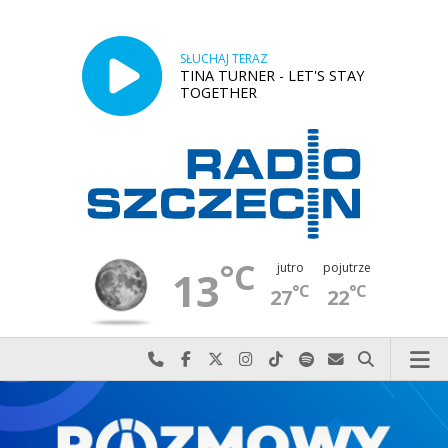
SŁUCHAJ TERAZ
TINA TURNER - LET'S STAY
TOGETHER
°C
jutro
pojutrze
13
°C
°C
27
22
Najlepiej po prostu do nas zadzwoń
Odwiedź nas na Facebook-u
Odwiedź nas na X
Odwiedź nas na Instagram-ie
Odwiedź nas na TikTok-u
Szukaj nas na Spotify
Wyślij do nas w
Szukaj