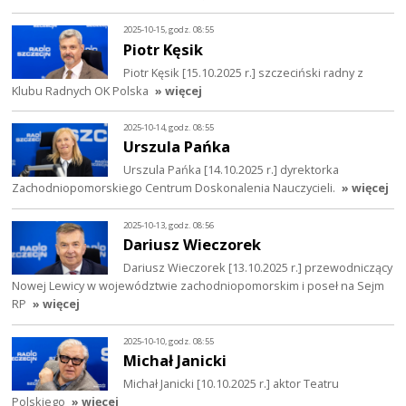
2025-10-15, godz. 08:55
Piotr Kęsik
Piotr Kęsik [15.10.2025 r.] szczeciński radny z
Klubu Radnych OK Polska
» więcej
2025-10-14, godz. 08:55
Urszula Pańka
Urszula Pańka [14.10.2025 r.] dyrektorka
Zachodniopomorskiego Centrum Doskonalenia Nauczycieli.
» więcej
2025-10-13, godz. 08:56
Dariusz Wieczorek
Dariusz Wieczorek [13.10.2025 r.] przewodniczący
Nowej Lewicy w województwie zachodniopomorskim i poseł na Sejm
RP
» więcej
2025-10-10, godz. 08:55
Michał Janicki
Michał Janicki [10.10.2025 r.] aktor Teatru
Polskiego
» więcej