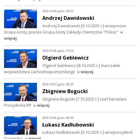
2025-10-09, godz. 09:03
Andrzej Dawidowski
Andrzej Dawidowski [9.10.2025 r.] wiceprezes
Grupa Azoty, prezes Grupa Azoty Zakłady Chemiczne "Police"
»
więcej
2025-10-08, godz. 10:04
Olgierd Geblewicz
Olgierd Geblewicz [8.10.2025 r.] marszałek
województwa zachodniopomorskiego
» więcej
2025-10-07, godz. 08:55
Zbigniew Bogucki
Zbigniew Bogucki [7.10.2025 r.] szef Kancelarii
Prezydenta RP
» więcej
2025-10-06, godz. 08:59
Łukasz Kadłubowski
Łukasz Kadłubowski [6.10.2025 r.] wiceprezydent
Szczecina
» więcej