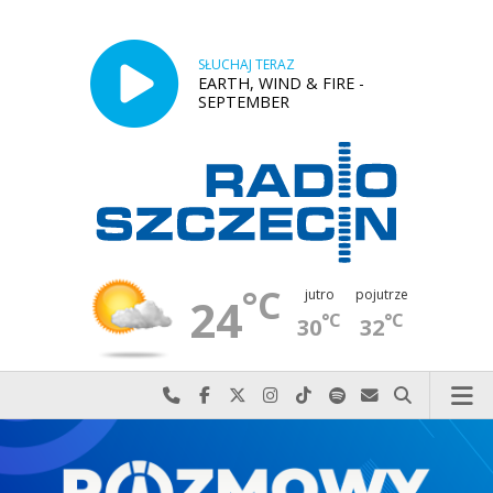
SŁUCHAJ TERAZ
EARTH, WIND & FIRE -
SEPTEMBER
°C
jutro
pojutrze
24
°C
°C
30
32
Najlepiej po prostu do nas zadzwoń
Odwiedź nas na Facebook-u
Odwiedź nas na X
Odwiedź nas na Instagram-ie
Odwiedź nas na TikTok-u
Szukaj nas na Spotify
Wyślij do nas w
Szukaj