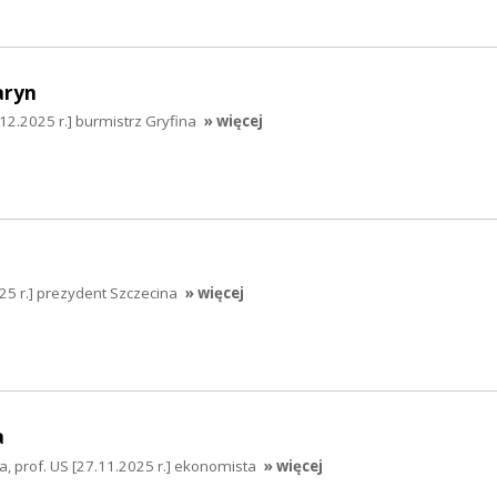
aryn
2.2025 r.] burmistrz Gryfina
» więcej
025 r.] prezydent Szczecina
» więcej
a
a, prof. US [27.11.2025 r.] ekonomista
» więcej