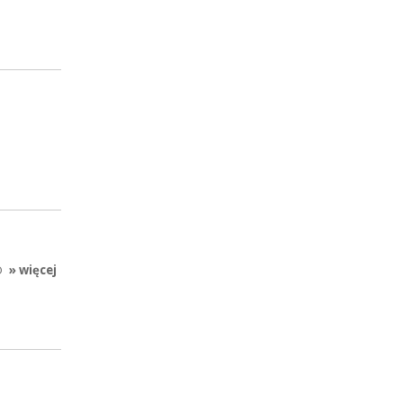
O
» więcej