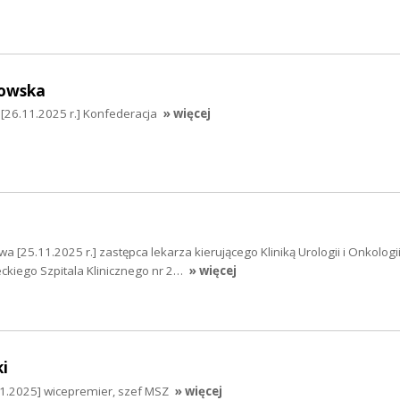
owska
26.11.2025 r.] Konfederacja
» więcej
a [25.11.2025 r.] zastępca lekarza kierującego Kliniką Urologii i Onkologi
ckiego Szpitala Klinicznego nr 2…
» więcej
i
11.2025] wicepremier, szef MSZ
» więcej