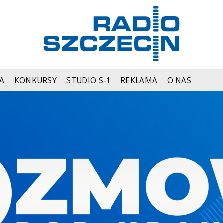
A
KONKURSY
STUDIO S-1
REKLAMA
O NAS