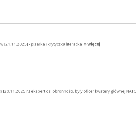
ów [21.11.2025] - pisarka i krytyczka literacka
» więcej
ski [20.11.2025 r.] ekspert ds. obronności, były oficer kwatery głównej NAT