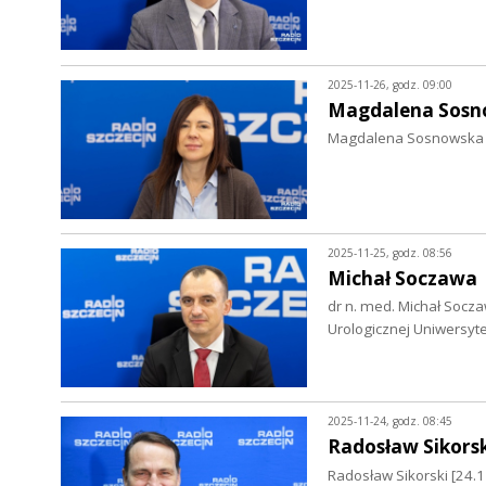
2025-11-26, godz. 09:00
Magdalena Sosn
Magdalena Sosnowska [
2025-11-25, godz. 08:56
Michał Soczawa
dr n. med. Michał Soczaw
Urologicznej Uniwersyte
2025-11-24, godz. 08:45
Radosław Sikorsk
Radosław Sikorski [24.