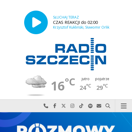
SŁUCHAJ TERAZ
CZAS REAKCJI do 02:00
Krzysztof Kukliński, Sławomir Orlik
°C
jutro
pojutrze
16
°C
°C
24
29
Najlepiej po prostu do nas zadzwoń
Odwiedź nas na Facebook-u
Odwiedź nas na X
Odwiedź nas na Instagram-ie
Odwiedź nas na TikTok-u
Szukaj nas na Spotify
Wyślij do nas w
Szukaj