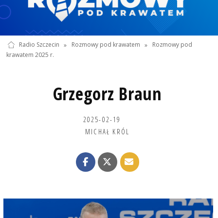
Radio Szczecin
»
Rozmowy pod krawatem
»
Rozmowy pod
krawatem 2025 r.
Grzegorz Braun
2025-02-19
MICHAŁ KRÓL