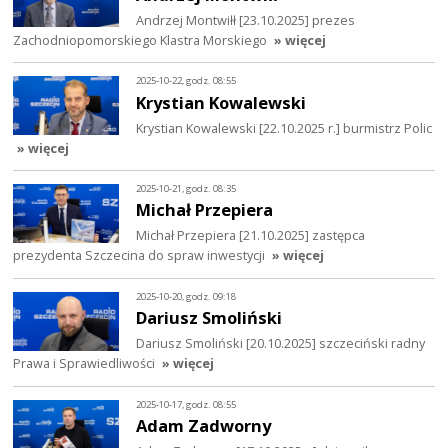
Andrzej Montwiłł [23.10.2025] prezes
Zachodniopomorskiego Klastra Morskiego
» więcej
2025-10-22, godz. 08:55
Krystian Kowalewski
Krystian Kowalewski [22.10.2025 r.] burmistrz Polic
» więcej
2025-10-21, godz. 08:35
Michał Przepiera
Michał Przepiera [21.10.2025] zastępca
prezydenta Szczecina do spraw inwestycji
» więcej
2025-10-20, godz. 09:18
Dariusz Smoliński
Dariusz Smoliński [20.10.2025] szczeciński radny
Prawa i Sprawiedliwości
» więcej
2025-10-17, godz. 08:55
Adam Zadworny