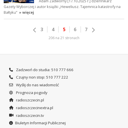
Adam Zadworny [17.10.2025 r.] dziennikarz
Gazety Wyborczej i autor książki „Heweliusz. Tajemnica katastrofy na
Bałtyku”
» więcej
3
4
5
6
7
206 na 21 stronach
Zadzwoń do studia: 510 777 666
Czujny non stop: 510 777 222
Wyślij do nas wiadomość
Prognoza pogody
radioszczecin.pl
radioszczecinextra.pl
radioszczecin.tv
Biuletyn Informacji Publicznej