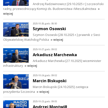
Andrzej Radziwinowicz [29.10.2025 r.] szczeciński
radny, przewodniczący Komisji ds. Budownictwa i Mieszkalnictwa
»
więcej
2025-10-28, godz. 08:50
Szymon Osowski
Szymon Osowski [28.10.2025 r.] prawnik z Sieci
Obywatelskiej Watchdog Polska
» więcej
2025-10-27, godz. 09:02
Arkadiusz Marchewka
Arkadiusz Marchewka [27.10.2025] wiceminister
infrastruktury
» więcej
2025-10-24, godz. 09:02
Marcin Biskupski
Marcin Biskupski [24.10.2025] zastępca
prezydenta Szczecina
» więcej
2025-10-23, godz. 09:05
Andrzej Montwiłł