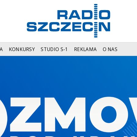
A
KONKURSY
STUDIO S-1
REKLAMA
O NAS