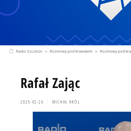
Radio Szczecin
»
Rozmowy pod krawatem
»
Rozmowy pod kra
Rafał Zając
2025-02-26
MICHAŁ KRÓL