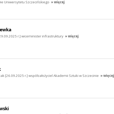
wie Uniwersytetu Szczecińskiego
» więcej
hewka
.09.2025 r.] wiceminister infrastruktury
» więcej
k
k [26.09.2025 r.] współzałożyciel Akademii Sztuki w Szczecinie
» więcej
wski