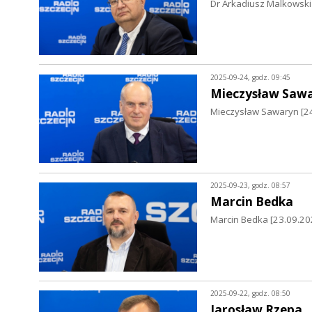
Dr Arkadiusz Malkowski
2025-09-24, godz. 09:45
Mieczysław Saw
Mieczysław Sawaryn [24
2025-09-23, godz. 08:57
Marcin Bedka
Marcin Bedka [23.09.2025
2025-09-22, godz. 08:50
Jarosław Rzepa