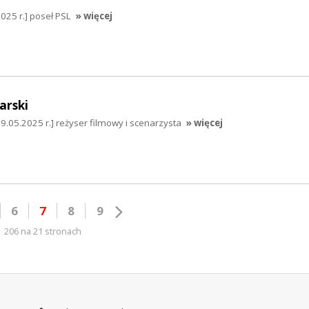
025 r.] poseł PSL
» więcej
arski
.05.2025 r.] reżyser filmowy i scenarzysta
» więcej
6
7
8
9
206 na 21 stronach