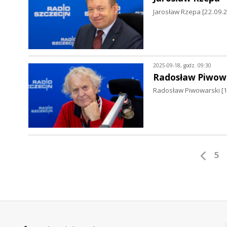
Jarosław Rzepa [22.09.2
2025-09-18, godz. 09:30
Radosław Piwow
Radosław Piwowarski [19
5