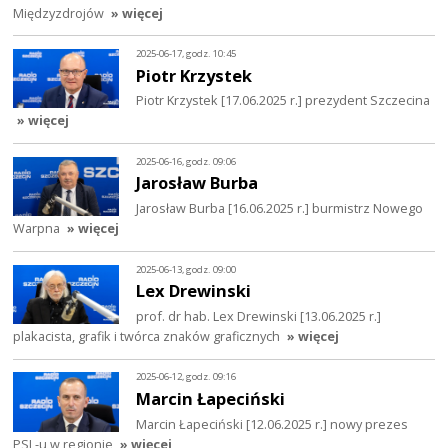
Międzyzdrojów
» więcej
2025-06-17, godz. 10:45
Piotr Krzystek
Piotr Krzystek [17.06.2025 r.] prezydent Szczecina
» więcej
2025-06-16, godz. 09:06
Jarosław Burba
Jarosław Burba [16.06.2025 r.] burmistrz Nowego
Warpna
» więcej
2025-06-13, godz. 09:00
Lex Drewinski
prof. dr hab. Lex Drewinski [13.06.2025 r.]
plakacista, grafik i twórca znaków graficznych
» więcej
2025-06-12, godz. 09:16
Marcin Łapeciński
Marcin Łapeciński [12.06.2025 r.] nowy prezes
PSL-u w regionie
» więcej