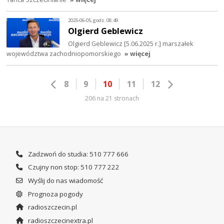
2025-06-05, godz. 08:49
Olgierd Geblewicz
Olgierd Geblewicz [5.06.2025 r.] marszałek
województwa zachodniopomorskiego
» więcej
8
9
10
11
12
206 na 21 stronach
Zadzwoń do studia: 510 777 666
Czujny non stop: 510 777 222
Wyślij do nas wiadomość
Prognoza pogody
radioszczecin.pl
radioszczecinextra.pl