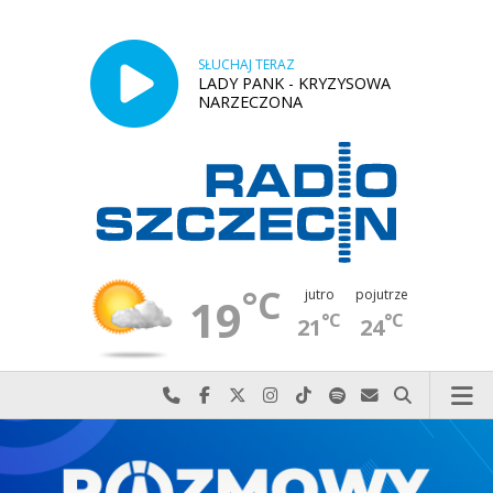
SŁUCHAJ TERAZ
LADY PANK - KRYZYSOWA
NARZECZONA
°C
jutro
pojutrze
19
°C
°C
21
24
Najlepiej po prostu do nas zadzwoń
Odwiedź nas na Facebook-u
Odwiedź nas na X
Odwiedź nas na Instagram-ie
Odwiedź nas na TikTok-u
Szukaj nas na Spotify
Wyślij do nas w
Szukaj