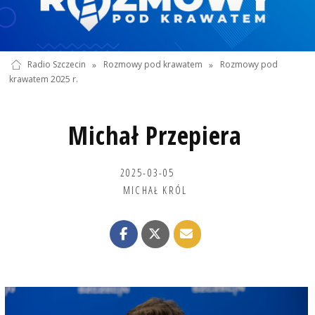
Radio Szczecin
»
Rozmowy pod krawatem
»
Rozmowy pod
krawatem 2025 r.
Michał Przepiera
2025-03-05
MICHAŁ KRÓL