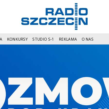
A
KONKURSY
STUDIO S-1
REKLAMA
O NAS