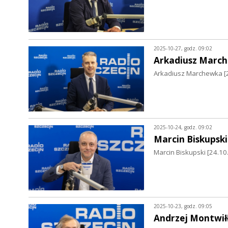
2025-10-27, godz. 09:02
Arkadiusz Marc
Arkadiusz Marchewka [2
2025-10-24, godz. 09:02
Marcin Biskupski
Marcin Biskupski [24.1
2025-10-23, godz. 09:05
Andrzej Montwił