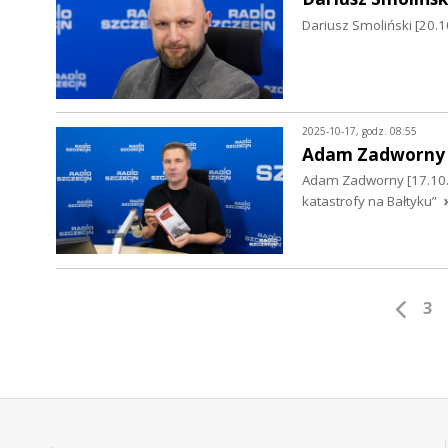
Dariusz Smoliński [20.1
2025-10-17, godz. 08:55
Adam Zadworny
Adam Zadworny [17.10.20
katastrofy na Bałtyku”
3