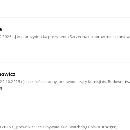
a
0.2025 r.] wiceprezydentka prezydenta Szczecina do spraw mieszkaniow
nowicz
29.10.2025 r.] szczeciński radny, przewodniczący Komisji ds. Budownictwa
ej
2025 r.] prawnik z Sieci Obywatelskiej Watchdog Polska
» więcej