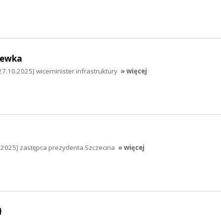
hewka
7.10.2025] wiceminister infrastruktury
» więcej
0.2025] zastępca prezydenta Szczecina
» więcej
ł