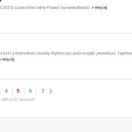
0.2025] szczeciński radny Prawa i Sprawiedliwości
» więcej
25 r.] dziennikarz Gazety Wyborczej i autor książki „Heweliusz. Tajemn
» więcej
4
5
6
7
206 na 21 stronach