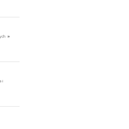
ych
»
 i