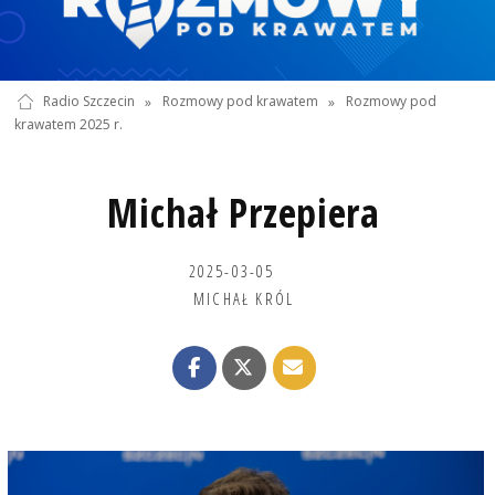
Radio Szczecin
»
Rozmowy pod krawatem
»
Rozmowy pod
krawatem 2025 r.
Michał Przepiera
2025-03-05
MICHAŁ KRÓL