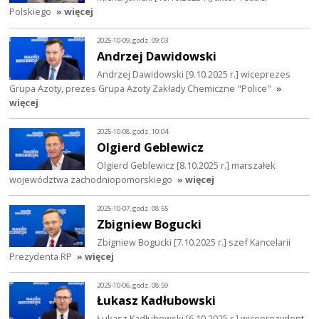
Polskiego
» więcej
2025-10-09, godz. 09:03
Andrzej Dawidowski
Andrzej Dawidowski [9.10.2025 r.] wiceprezes
Grupa Azoty, prezes Grupa Azoty Zakłady Chemiczne "Police"
»
więcej
2025-10-08, godz. 10:04
Olgierd Geblewicz
Olgierd Geblewicz [8.10.2025 r.] marszałek
województwa zachodniopomorskiego
» więcej
2025-10-07, godz. 08:55
Zbigniew Bogucki
Zbigniew Bogucki [7.10.2025 r.] szef Kancelarii
Prezydenta RP
» więcej
2025-10-06, godz. 08:59
Łukasz Kadłubowski
Łukasz Kadłubowski [6.10.2025 r.] wiceprezydent