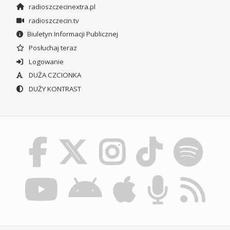
radioszczecinextra.pl
radioszczecin.tv
Biuletyn Informacji Publicznej
Posłuchaj teraz
Logowanie
DUŻA CZCIONKA
DUŻY KONTRAST