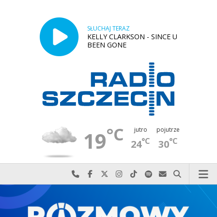
SŁUCHAJ TERAZ
KELLY CLARKSON - SINCE U
BEEN GONE
°C
jutro
pojutrze
19
°C
°C
24
30
Najlepiej po prostu do nas zadzwoń
Odwiedź nas na Facebook-u
Odwiedź nas na X
Odwiedź nas na Instagram-ie
Odwiedź nas na TikTok-u
Szukaj nas na Spotify
Wyślij do nas w
Szukaj