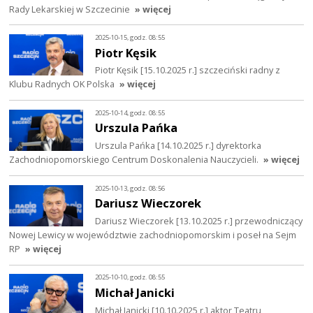
Rady Lekarskiej w Szczecinie
» więcej
2025-10-15, godz. 08:55
Piotr Kęsik
Piotr Kęsik [15.10.2025 r.] szczeciński radny z
Klubu Radnych OK Polska
» więcej
2025-10-14, godz. 08:55
Urszula Pańka
Urszula Pańka [14.10.2025 r.] dyrektorka
Zachodniopomorskiego Centrum Doskonalenia Nauczycieli.
» więcej
2025-10-13, godz. 08:56
Dariusz Wieczorek
Dariusz Wieczorek [13.10.2025 r.] przewodniczący
Nowej Lewicy w województwie zachodniopomorskim i poseł na Sejm
RP
» więcej
2025-10-10, godz. 08:55
Michał Janicki
Michał Janicki [10.10.2025 r.] aktor Teatru