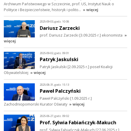
Archiwum Państwowego w Szczecinie, prof. US, Instytut Nauk o
Polityce i Bezpieczeństwie, historyk i polito…
» więcej
2025-09-03, godz. 10:08
Dariusz Zarzecki
prof. Dariusz Zarzecki [3.09.2025 r.] ekonomista
»
więcej
2025-09-02, godz. 09:01
Patryk Jaskulski
Patryk Jaskulski [2.09.2025 r.] poseł Koalicji
Obywatelskiej
» więcej
2025-08-31, godz. 15:13
Paweł Palczyński
Paweł Palczyński [1.09.2025 r.]
Zachodniopomorski Kurator Oświaty
» więcej
2025-06-27, godz. 09:02
Prof. Sylwia Fabiańczyk-Makuch
prof. Sylwia Fabiańczyk-Makuch [27.06.2025 r.]