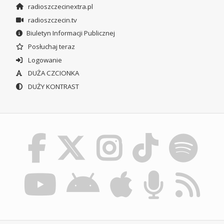
radioszczecinextra.pl
radioszczecin.tv
Biuletyn Informacji Publicznej
Posłuchaj teraz
Logowanie
DUŻA CZCIONKA
DUŻY KONTRAST