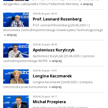
dyrygentka i założycielka Chóru Politechniki Morskiej
» więcej
2025-06-26, godz. 09:10
Prof. Leonard Rozenberg
Prof. Leonard Rozenberg [26.06.2025 r.]
ekonomista Zachodniopomorskiego Uniwersytetu Technologicznego
» więcej
2025-06-25, godz. 08:59
Apoloniusz Kurylczyk
Apoloniusz Kurylczyk [25.06.2025 r.] prezes
zachodniopomorskiego WOPR
» więcej
2025-06-24, godz. 10:01
Longina Kaczmarek
Longina Kaczmarek [24.06.2025 r.] miejska
rzeczniczka praw konsumenta
» więcej
2025-06-23, godz. 09:17
Michał Przepiera
Michał Przepiera [23.06.2025] zastępca