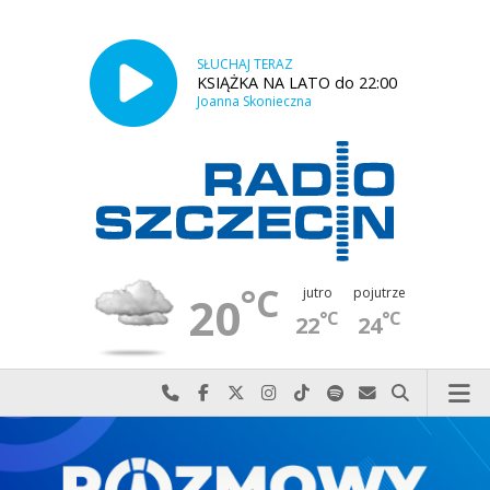
SŁUCHAJ TERAZ
KSIĄŻKA NA LATO do 22:00
Joanna Skonieczna
°C
jutro
pojutrze
20
°C
°C
22
24
Najlepiej po prostu do nas zadzwoń
Odwiedź nas na Facebook-u
Odwiedź nas na X
Odwiedź nas na Instagram-ie
Odwiedź nas na TikTok-u
Szukaj nas na Spotify
Wyślij do nas w
Szukaj