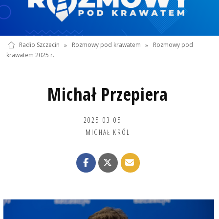
Radio Szczecin
»
Rozmowy pod krawatem
»
Rozmowy pod
krawatem 2025 r.
Michał Przepiera
2025-03-05
MICHAŁ KRÓL