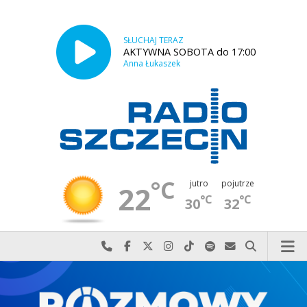
SŁUCHAJ TERAZ
AKTYWNA SOBOTA do 17:00
Anna Łukaszek
°C
jutro
pojutrze
22
°C
°C
30
32
Najlepiej po prostu do nas zadzwoń
Odwiedź nas na Facebook-u
Odwiedź nas na X
Odwiedź nas na Instagram-ie
Odwiedź nas na TikTok-u
Szukaj nas na Spotify
Wyślij do nas w
Szukaj