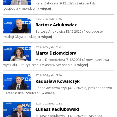
Rafał Zahorski [9.12.2025 r.] ekspert ds.
gospodarki morskiej
» więcej
2025-12-08, godz. 09:16
Bartosz Arłukowicz
Bartosz Arłukowicz [8.12.2025 r.] europoseł
Koalicji Obywatelskiej
» więcej
2025-12-05, godz. 08:41
Marta Dziomdziora
Marta Dziomdziora [5.12.2025 r.] nowa szefowa
wydziału kultury Urzędu Miasta w Szczecinie
» więcej
2025-12-04, godz. 09:10
Radosław Kowalczyk
Radosław Kowalczyk [4.12.2025 r.] prezes Stoczni
Szczecińskiej "Wulkan"
» więcej
2025-12-03, godz. 09:52
Łukasz Kadłubowski
Łukasz Kadłubowski [3.12.2025 r.] zastępca