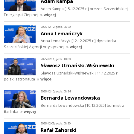
Adam Kampa
Adam Kampa [15.12.2025 r.] prezes Szczecińskiej
Energetyki Cieplnej
» więcej
2025-12-12, godz. 08:50
Anna Lemańczyk
Anna Lemańczyk [12.12.2025 r.] dyrektorka
Szczecińskiej Agencji Artystycznej
» więcej
2025-12-11, godz. 10:00
Sławosz Uznański-Wiśniewski
Sławosz Uznański-Wiśniewski [11.12.2025 r.]
polski astronauta
» więcej
2025-12-10, godz. 08:54
Bernarda Lewandowska
Bernarda Lewandowska [10.12.2025] burmistrz
Barlinka
» więcej
2025-12-09, godz. 08:50
Rafał Zahorski