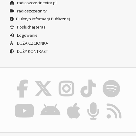
radioszczecinextra.pl
radioszczecin.tv
Biuletyn Informacji Publicznej
Posłuchaj teraz
Logowanie
DUŻA CZCIONKA
DUŻY KONTRAST