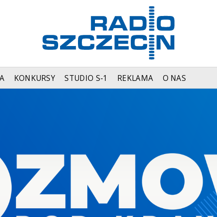
A
KONKURSY
STUDIO S-1
REKLAMA
O NAS