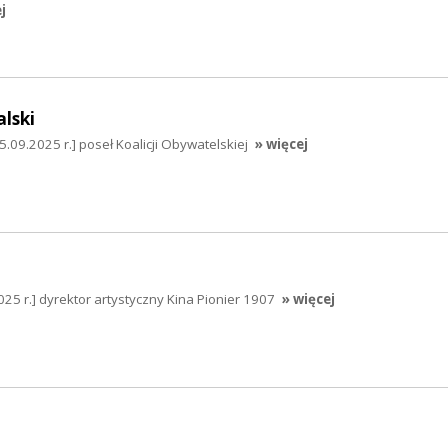
j
lski
.09.2025 r.] poseł Koalicji Obywatelskiej
» więcej
025 r.] dyrektor artystyczny Kina Pionier 1907
» więcej