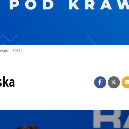
watem 2025 r.
ska