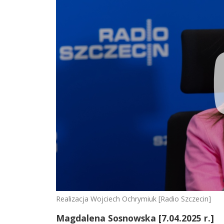
Realizacja Wojciech Ochrymiuk [Radio Szczecin]
Magdalena Sosnowska [7.04.2025 r.]