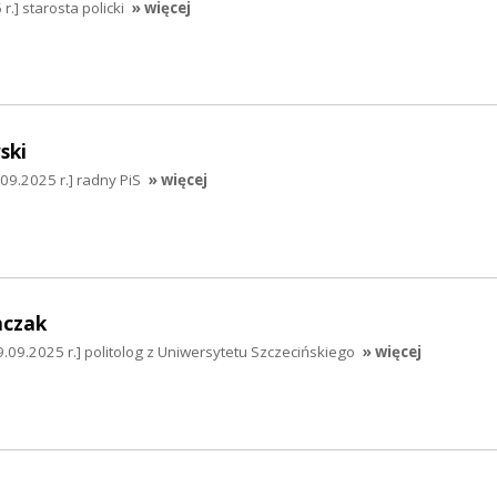
r.] starosta policki
» więcej
ski
9.2025 r.] radny PiS
» więcej
mczak
.09.2025 r.] politolog z Uniwersytetu Szczecińskiego
» więcej