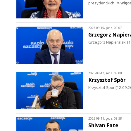
prezydenckich.
» więce
2025-09-15, godz. 09:07
Grzegorz Napiera
Grzegorz Napieralski [15
2025-09-12, godz. 09:08
Krzysztof Spór
Krzysztof Spór [12.09.2
2025-09-11, godz. 09:58
Shivan Fate