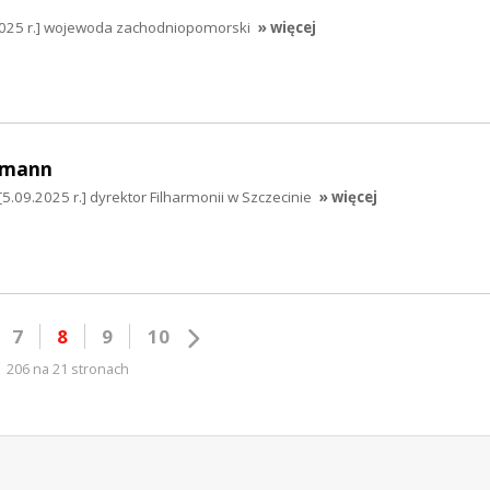
025 r.] wojewoda zachodniopomorski
» więcej
umann
09.2025 r.] dyrektor Filharmonii w Szczecinie
» więcej
7
8
9
10
206 na 21 stronach