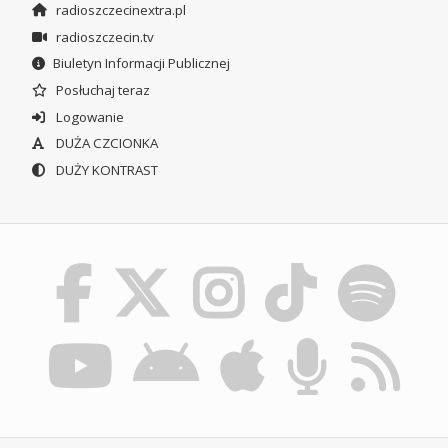
radioszczecinextra.pl
radioszczecin.tv
Biuletyn Informacji Publicznej
Posłuchaj teraz
Logowanie
DUŻA CZCIONKA
DUŻY KONTRAST