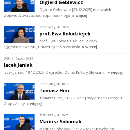
Olgierd Geblewicz
Olgierd Geblewicz [23.12.2025] marszałek
województwa zachodniopomorskiego
» więcej
2025-12-22, godz. 09:06
prof. Ewa Kołodziejek
prof. Ewa Kołodziejek [22.12.2025
r.]językoznawczyni, Uniwersytet Szczeciński
» więcej
2025-12-19, godz. 08:55
Jacek Janiak
Jacek Janiak [19.12.2025 r.] dyrektor Domu Kultury Słowianin
» więcej
2025-12-18, godz. 10:38
Tomasz Hinc
Tomasz Hinc [18.12.2025 r.] były prezes zarządu
Grupy Azoty
» więcej
2025-12-17, godz. 09:02
Mariusz Soboniak
Mariusz Soboniak [17.12.2025 r.] psycholog