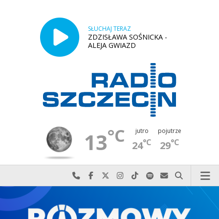
SŁUCHAJ TERAZ
ZDZISŁAWA SOŚNICKA -
ALEJA GWIAZD
°C
jutro
pojutrze
13
°C
°C
24
29
Najlepiej po prostu do nas zadzwoń
Odwiedź nas na Facebook-u
Odwiedź nas na X
Odwiedź nas na Instagram-ie
Odwiedź nas na TikTok-u
Szukaj nas na Spotify
Wyślij do nas w
Szukaj