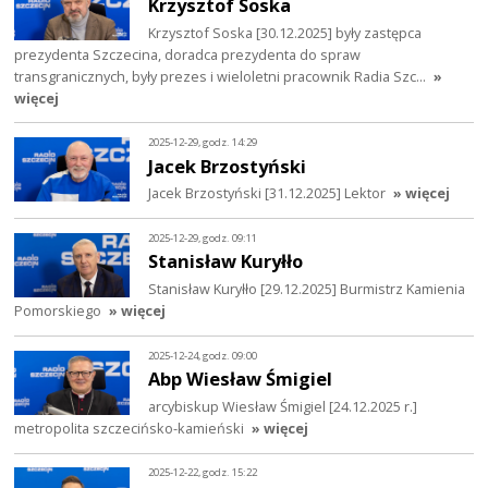
Krzysztof Soska
Krzysztof Soska [30.12.2025] były zastępca
prezydenta Szczecina, doradca prezydenta do spraw
transgranicznych, były prezes i wieloletni pracownik Radia Szc…
»
więcej
2025-12-29, godz. 14:29
Jacek Brzostyński
Jacek Brzostyński [31.12.2025] Lektor
» więcej
2025-12-29, godz. 09:11
Stanisław Kuryłło
Stanisław Kuryłło [29.12.2025] Burmistrz Kamienia
Pomorskiego
» więcej
2025-12-24, godz. 09:00
Abp Wiesław Śmigiel
arcybiskup Wiesław Śmigiel [24.12.2025 r.]
metropolita szczecińsko-kamieński
» więcej
2025-12-22, godz. 15:22