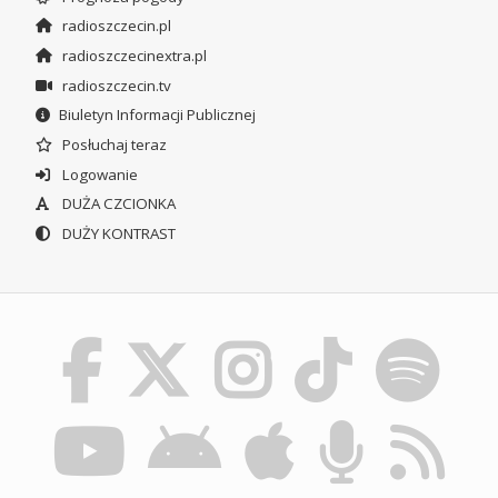
radioszczecin.pl
radioszczecinextra.pl
radioszczecin.tv
Biuletyn Informacji Publicznej
Posłuchaj teraz
Logowanie
DUŻA CZCIONKA
DUŻY KONTRAST