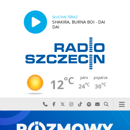
SŁUCHAJ TERAZ
SHAKIRA, BURNA BOI - DAI
DAI
°C
jutro
pojutrze
12
°C
°C
24
30
Najlepiej po prostu do nas zadzwoń
Odwiedź nas na Facebook-u
Odwiedź nas na X
Odwiedź nas na Instagram-ie
Odwiedź nas na TikTok-u
Szukaj nas na Spotify
Wyślij do nas w
Szukaj