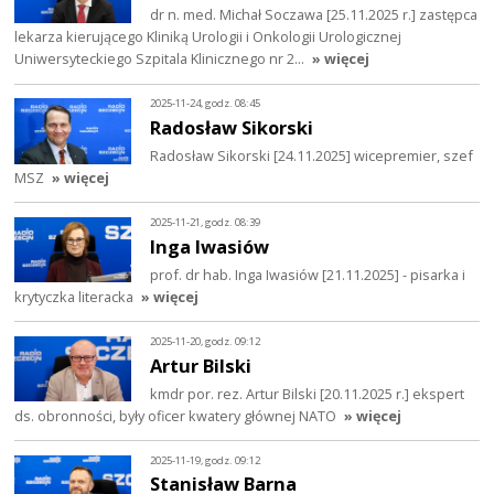
dr n. med. Michał Soczawa [25.11.2025 r.] zastępca
lekarza kierującego Kliniką Urologii i Onkologii Urologicznej
Uniwersyteckiego Szpitala Klinicznego nr 2…
» więcej
2025-11-24, godz. 08:45
Radosław Sikorski
Radosław Sikorski [24.11.2025] wicepremier, szef
MSZ
» więcej
2025-11-21, godz. 08:39
Inga Iwasiów
prof. dr hab. Inga Iwasiów [21.11.2025] - pisarka i
krytyczka literacka
» więcej
2025-11-20, godz. 09:12
Artur Bilski
kmdr por. rez. Artur Bilski [20.11.2025 r.] ekspert
ds. obronności, były oficer kwatery głównej NATO
» więcej
2025-11-19, godz. 09:12
Stanisław Barna