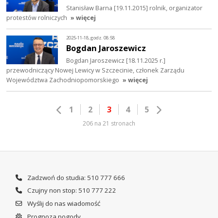
Stanisław Barna [19.11.2015] rolnik, organizator
protestów rolniczych
» więcej
2025-11-18, godz. 08:58
Bogdan Jaroszewicz
Bogdan Jaroszewicz [18.11.2025 r.]
przewodniczący Nowej Lewicy w Szczecinie, członek Zarządu
Województwa Zachodniopomorskiego
» więcej
1
2
3
4
5
206 na 21 stronach
Zadzwoń do studia: 510 777 666
Czujny non stop: 510 777 222
Wyślij do nas wiadomość
Prognoza pogody