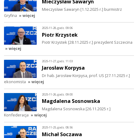
Mieczysław Sawaryn
Mieczysław Sawaryn [1.12.2025 r.] burmistrz
Gryfina
» więcej
2025-11-28, godz. 09:06
Piotr Krzystek
Piotr Krzystek [28.11.2025 r.] prezydent Szczecina
» więcej
2025-11-27, godz. 11:03
Jarosław Korpysa
Dr hab. Jarosław Korpysa, prof. US [27.11.2025 r.]
ekonomista
» więcej
2025-11-26, godz. 09:00
Magdalena Sosnowska
Magdalena Sosnowska [26.11.2025 r.]
Konfederacja
» więcej
2025-11-25, godz. 08:56
Michał Soczawa